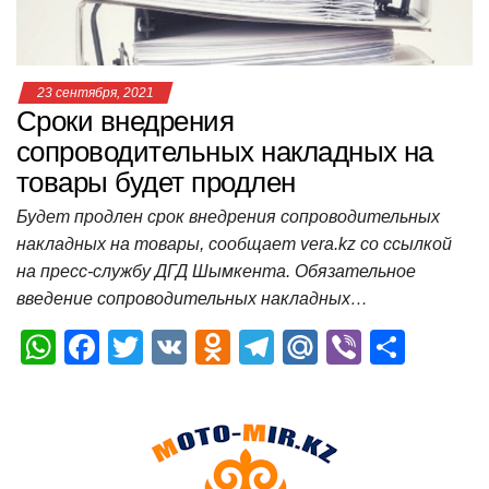
ki
ь
23 сентября, 2021
Сроки внедрения
сопроводительных накладных на
товары будет продлен
Будет продлен срок внедрения сопроводительных
накладных на товары, сообщает vera.kz со ссылкой
на пресс-службу ДГД Шымкента. Обязательное
введение сопроводительных накладных…
W
F
T
V
O
T
M
Vi
О
h
a
wi
K
d
el
ail
b
т
at
c
tt
n
e
.R
er
п
s
e
er
o
gr
u
р
A
b
kl
a
а