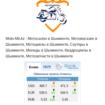
p
o
a
m
в
p
o
ss
и
k
ni
т
ki
ь
Moto-Mir.kz - Мотосалон в Шымкенте, Мотомагазин в
Шымкенте, Мотоциклы в Шымкенте, Скутеры в
Шымкенте, Мопеды в Шымкенте, Квадроциклы в
Шымкенте, Мотозапчасти в Шымкенте