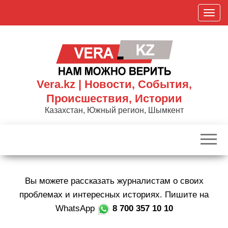
Skip
П
to
о
the
к
content
а
з
а
Vera.kz | Новости, События,
т
Происшествия, Истории
ь
Казахстан, Южный регион, Шымкент
/
С
к
р
ы
Вы можете рассказать журналистам о своих
т
ь
проблемах и интересных историях. Пишите на
н
WhatsApp
8 700 357 10 10
а