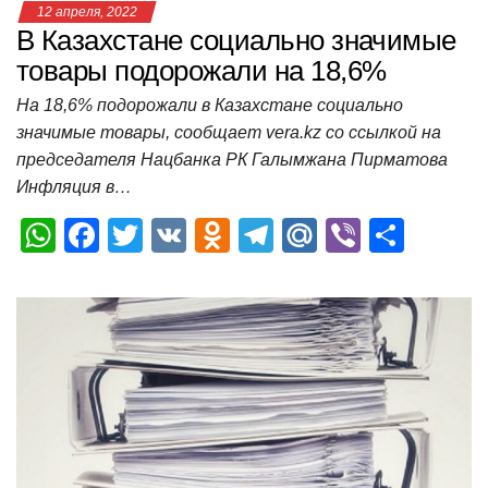
12 апреля, 2022
В Казахстане социально значимые
товары подорожали на 18,6%
На 18,6% подорожали в Казахстане социально
значимые товары, сообщает vera.kz со ссылкой на
председателя Нацбанка РК Галымжана Пирматова
Инфляция в…
W
F
T
V
O
T
M
Vi
О
h
a
wi
K
d
el
ail
b
т
at
c
tt
n
e
.R
er
п
s
e
er
o
gr
u
р
A
b
kl
a
а
p
o
a
m
в
p
o
ss
и
k
ni
т