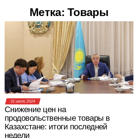
в
Метка:
Товары
и
г
а
ц
и
ю
31 июля, 2024
Снижение цен на
продовольственные товары в
Казахстане: итоги последней
недели