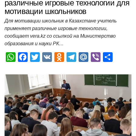
различные игровые технологии для
мотивации школьников
Для мотивации школьник в Казахстане учитель
применяет различные игровые технологии,
сообщает vera.kz со ссылкой на Министерство
образования и науки РК…
W
F
T
V
O
T
M
Vi
О
h
a
wi
K
d
el
ail
b
т
at
c
tt
n
e
.R
er
п
s
e
er
o
gr
u
р
A
b
kl
a
а
p
o
a
m
в
p
o
ss
и
k
ni
т
ki
ь