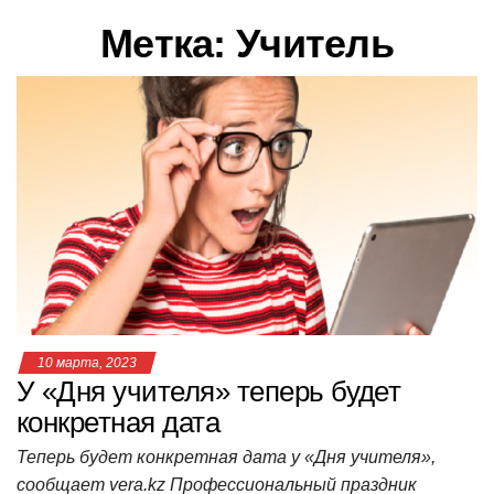
в
Метка:
Учитель
и
г
а
ц
и
ю
10 марта, 2023
У «Дня учителя» теперь будет
конкретная дата
Теперь будет конкретная дата у «Дня учителя»,
сообщает vera.kz Профессиональный праздник