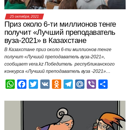
25 октября, 2021
Приз около 6-ти миллионов тенге
получит «Лучший преподаватель
вуза-2021» в Казахстане
В Казахстане приз около 6-ти миллионов тенге
получит «Лучший преподаватель вуза-2021»,
сообщает vera.kz Победитель республиканского
конкурса «Лучший преподаватель вуза -2021»…
W
F
T
V
O
T
M
Vi
О
h
a
wi
K
d
el
ail
b
т
at
c
tt
n
e
.R
er
п
s
e
er
o
gr
u
р
A
b
kl
a
а