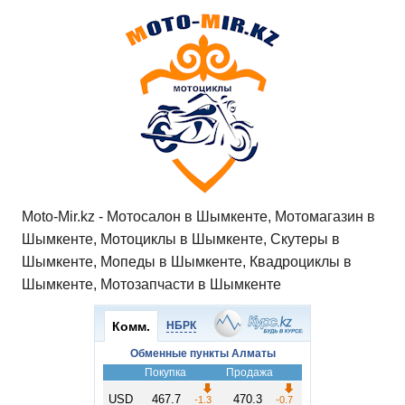
at
c
tt
n
e
.R
er
п
s
e
er
o
gr
u
р
A
b
kl
a
а
p
o
a
m
в
p
o
ss
и
k
ni
т
ki
ь
Moto-Mir.kz - Мотосалон в Шымкенте, Мотомагазин в
Шымкенте, Мотоциклы в Шымкенте, Скутеры в
Шымкенте, Мопеды в Шымкенте, Квадроциклы в
Шымкенте, Мотозапчасти в Шымкенте