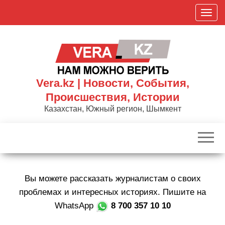
Skip
П
to
о
the
к
content
а
з
а
Vera.kz | Новости, События,
т
Происшествия, Истории
ь
Казахстан, Южный регион, Шымкент
/
С
к
р
ы
Вы можете рассказать журналистам о своих
т
ь
проблемах и интересных историях. Пишите на
н
WhatsApp
8 700 357 10 10
а