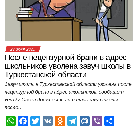
p
o
a
m
в
p
o
ss
и
k
ni
т
ki
ь
22 июня, 2021
После нецензурной брани в адрес
школьников уволена завуч школы в
Туркестанской области
Завуч школы в Туркестанской области уволена после
нецензурной брани в адрес школьников, сообщает
vera.kz Своей должности лишилась завуч школы
после…
W
F
T
V
O
T
M
Vi
О
h
a
wi
K
d
el
ail
b
т