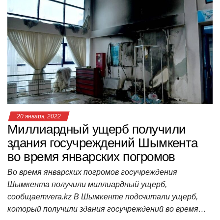
s
e
er
o
gr
u
р
A
b
kl
a
а
p
o
a
m
в
p
o
ss
и
k
ni
т
ki
ь
20 января, 2022
Миллиардный ущерб получили
здания госучреждений Шымкента
во время январских погромов
Во время январских погромов госучреждения
Шымкента получили миллиардный ущерб,
сообщаетvera.kz В Шымкенте подсчитали ущерб,
который получили здания госучреждений во время…