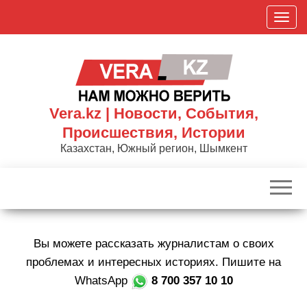
Skip
П
to
о
the
к
content
а
з
а
Vera.kz | Новости, События,
т
Происшествия, Истории
ь
Казахстан, Южный регион, Шымкент
/
С
к
р
ы
Вы можете рассказать журналистам о своих
т
ь
проблемах и интересных историях. Пишите на
н
WhatsApp
8 700 357 10 10
а