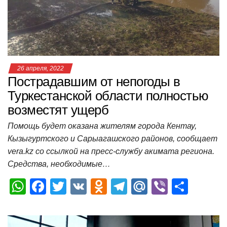
p
o
ss
и
k
ni
т
ki
ь
26 апреля, 2022
Пострадавшим от непогоды в
Туркестанской области полностью
возместят ущерб
Помощь будет оказана жителям города Кентау,
Кызыгуртского и Сарыагашского районов, сообщает
vera.kz со ссылкой на пресс-службу акимата региона.
Средства, необходимые…
W
F
T
V
O
T
M
Vi
О
h
a
wi
K
d
el
ail
b
т
at
c
tt
n
e
.R
er
п