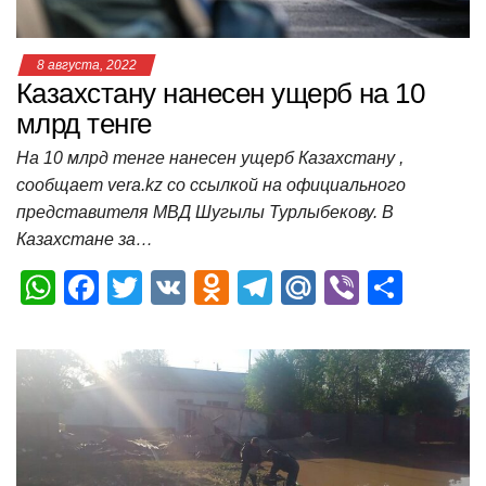
8 августа, 2022
Казахстану нанесен ущерб на 10
млрд тенге
На 10 млрд тенге нанесен ущерб Казахстану ,
сообщает vera.kz со ссылкой на официального
представителя МВД Шугылы Турлыбекову. В
Казахстане за…
W
F
T
V
O
T
M
Vi
О
h
a
wi
K
d
el
ail
b
т
at
c
tt
n
e
.R
er
п
s
e
er
o
gr
u
р
A
b
kl
a
а
p
o
a
m
в