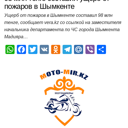
пожаров в Шымкенте
Ущерб от пожаров в Шымкенте составил 98 млн
тенге, сообщает vera.kz со ссылкой на заместителя
начальника департамента по ЧС города Шымкента
Мадияра…
W
F
T
V
O
T
M
Vi
О
h
a
wi
K
d
el
ail
b
т
at
c
tt
n
e
.R
er
п
s
e
er
o
gr
u
р
A
b
kl
a
а
p
o
a
m
в
p
o
ss
и
k
ni
т
ki
ь