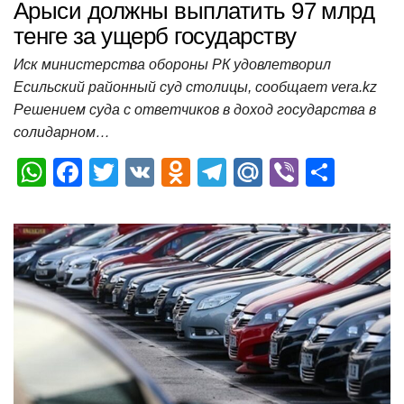
Арыси должны выплатить 97 млрд
тенге за ущерб государству
Иск министерства обороны РК удовлетворил
Есильский районный суд столицы, сообщает vera.kz
Решением суда с ответчиков в доход государства в
солидарном…
W
F
T
V
O
T
M
Vi
О
h
a
wi
K
d
el
ail
b
т
at
c
tt
n
e
.R
er
п
s
e
er
o
gr
u
р
A
b
kl
a
а
p
o
a
m
в
p
o
ss
и
k
ni
т
ki
ь