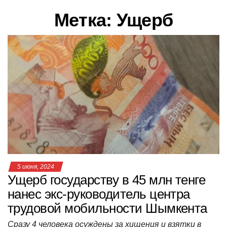
в
Метка:
Ущерб
и
г
а
ц
и
ю
5 июня, 2024
Ущерб государству в 45 млн тенге
нанес экс-руководитель центра
трудовой мобильности Шымкента
Сразу 4 человека осуждены за хищения и взятки в