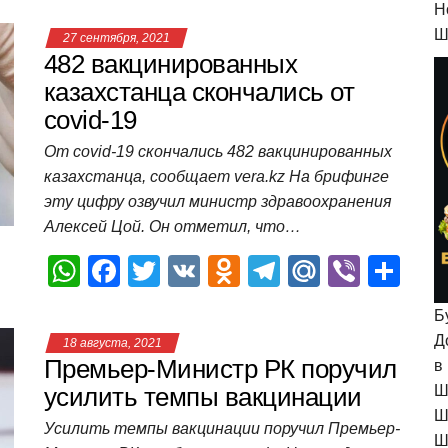
H
at
c
tt
n
e
.R
er
п
Ш
27 сентября, 2021
s
e
er
o
gr
u
р
482 вакцинированных
A
b
kl
a
а
казахстанца скончались от
covid-19
p
o
a
m
в
p
o
ss
и
От covid-19 скончались 482 вакцинированных
казахстанца, сообщает vera.kz На брифинге
k
ni
т
эту цифру озвучил министр здравоохранения
ki
ь
Алексей Цой. Он отметил, что…
W
F
T
V
O
T
M
Vi
О
h
a
wi
K
d
el
ail
b
т
Б
at
c
tt
n
e
.R
er
п
Д
18 августа, 2021
s
e
er
o
gr
u
р
Премьер-Министр РК поручил
в
A
b
kl
a
а
усилить темпы вакцинации
Ш
Ш
p
o
a
m
в
Усилить темпы вакцинации поручил Премьер-
Ш