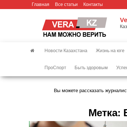
Skip
Главная
Все статьи
Контакты
to
the
Ve
content
Ка
Новости Казахстана
Жизнь на юге
ПроСпорт
Быть здоровым
Успе
Вы можете рассказать журналис
Метка: