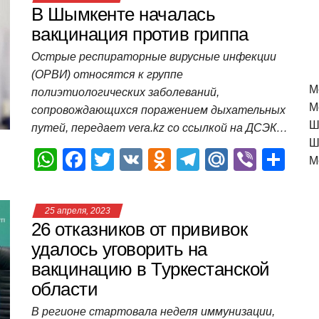
В Шымкенте началась
вакцинация против гриппа
Острые респираторные вирусные инфекции
(ОРВИ) относятся к группе
M
полиэтиологических заболеваний,
М
сопровождающихся поражением дыхательных
Ш
путей, передает vera.kz со ссылкой на ДСЭК…
Ш
W
F
T
V
O
T
M
Vi
О
М
h
a
wi
K
d
el
ail
b
т
at
c
tt
n
e
.R
er
п
25 апреля, 2023
s
e
er
o
gr
u
р
26 отказников от прививок
A
b
kl
a
а
удалось уговорить на
вакцинацию в Туркестанской
p
o
a
m
в
области
p
o
ss
и
В регионе стартовала неделя иммунизации,