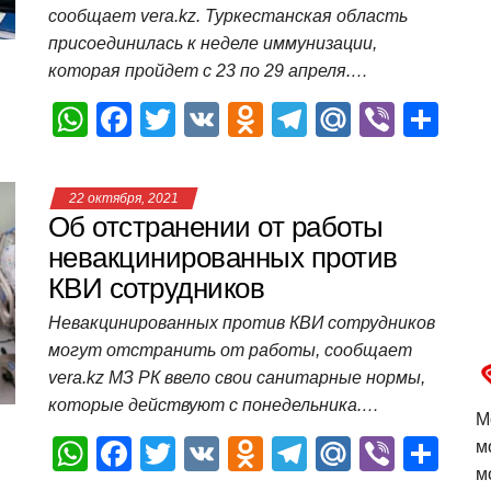
k
ni
т
сообщает vera.kz. Туркестанская область
ki
ь
присоединилась к неделе иммунизации,
которая пройдет с 23 по 29 апреля.…
W
F
T
V
O
T
M
Vi
О
h
a
wi
K
d
el
ail
b
т
at
c
tt
n
e
.R
er
п
22 октября, 2021
s
e
er
o
gr
u
р
Об отстранении от работы
A
b
kl
a
а
невакцинированных против
КВИ сотрудников
p
o
a
m
в
p
o
ss
и
Невакцинированных против КВИ сотрудников
могут отстранить от работы, сообщает
k
ni
т
vera.kz МЗ РК ввело свои санитарные нормы,
ki
ь
которые действуют с понедельника.…
М
W
F
T
V
O
T
M
Vi
О
м
м
h
a
wi
K
d
el
ail
b
т