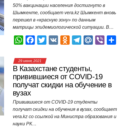
p
o
a
m
в
50% вакцинации населения достигнуто в
Шымкенте, сообщает vera.kz Шымкент вновь
p
o
ss
и
перешел в «красную зону» по данным
k
ni
т
матрицы эпидемиологической ситуации. В…
ki
ь
W
F
T
V
O
T
M
Vi
О
h
a
wi
K
d
el
ail
b
т
at
c
tt
n
e
.R
er
п
29 июня, 2021
s
e
er
o
gr
u
р
В Казахстане студенты,
A
b
kl
a
а
привившиеся от COVID-19
получат скидки на обучение в
p
o
a
m
в
вузах
p
o
ss
и
Привившиеся от COVID-19 студенты
k
ni
т
получат скидки на обучения в вузах, сообщает
ki
ь
vera.kz со ссылкой на Министра образования и
науки РК…