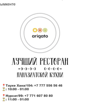
ымкенте