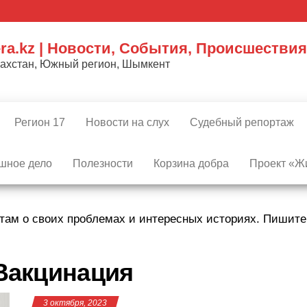
ra.kz | Новости, События, Происшествия
захстан, Южный регион, Шымкент
Регион 17
Новости на слух
Судебный репортаж
шное дело
Полезности
Корзина добра
Проект «Жи
там о своих проблемах и интересных историях. Пишит
Вакцинация
3 октября, 2023