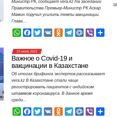
Министр РК, сообщает vera.kz На заседании
p
o
ss
и
Ш
Правительства Премьер-Министр РК Аскар
k
ni
т
Мамин поручил усилить темпы вакцинации.
ki
ь
Глава…
W
F
T
V
O
T
M
Vi
О
h
a
wi
K
d
el
ail
b
т
at
c
tt
n
e
.R
er
п
15 июля, 2021
s
e
er
o
gr
u
р
Важное о Covid-19 и
A
b
kl
a
а
вакцинации в Казахстане
p
o
a
m
в
Об итогах брифинга экспертов рассказывает
vera.kz В Казахстане стали чаще
p
o
ss
и
регистрировать пациентов с индийским
k
ni
т
штаммом коронавируса. В данное время
ki
ь
среди…
W
F
T
V
O
T
M
Vi
О