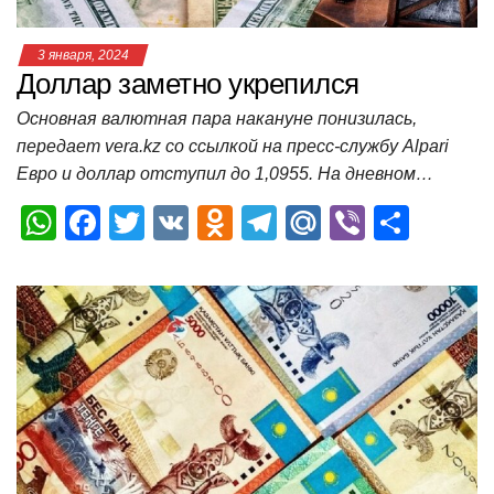
3 января, 2024
Доллар заметно укрепился
Основная валютная пара накануне понизилась,
передает vera.kz со ссылкой на пресс-службу Alpari
Евро и доллар отступил до 1,0955. На дневном…
W
F
T
V
O
T
M
Vi
О
h
a
wi
K
d
el
ail
b
т
at
c
tt
n
e
.R
er
п
s
e
er
o
gr
u
р
A
b
kl
a
а
p
o
a
m
в
p
o
ss
и
k
ni
т