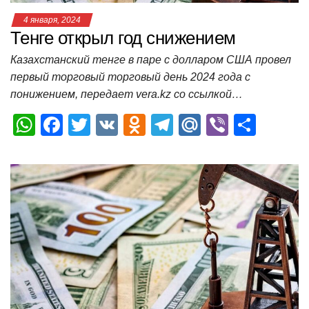
4 января, 2024
Тенге открыл год снижением
Казахстанский тенге в паре с долларом США провел
первый торговый торговый день 2024 года с
понижением, передает vera.kz со ссылкой…
W
F
T
V
O
T
M
Vi
О
h
a
wi
K
d
el
ail
b
т
at
c
tt
n
e
.R
er
п
s
e
er
o
gr
u
р
A
b
kl
a
а
p
o
a
m
в
p
o
ss
и
k
ni
т
ki
ь