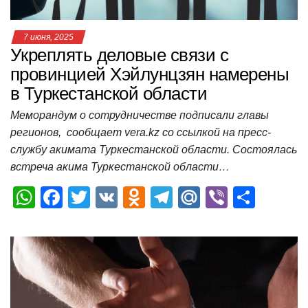
7 июня, 2025
Укреплять деловые связи с
провинцией Хэйлунцзян намерены
в Туркестанской области
Меморандум о сотрудничестве подписали главы
регионов, сообщает vera.kz со ссылкой на пресс-
службу акимата Туркестанской области. Состоялась
встреча акима Туркестанской области…
W
F
T
V
O
T
M
Vi
О
h
a
wi
K
d
el
ail
b
т
at
c
tt
n
e
.R
er
п
s
e
er
o
gr
u
р
A
b
kl
a
а
p
o
a
m
в