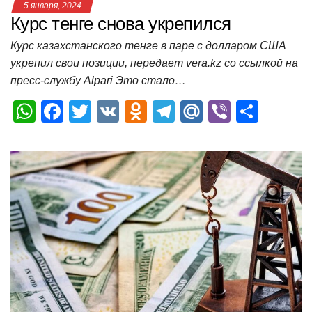
5 января, 2024
Курс тенге снова укрепился
Курс казахстанского тенге в паре с долларом США
укрепил свои позиции, передает vera.kz со ссылкой на
пресс-службу Alpari Это стало…
W
F
T
V
O
T
M
Vi
О
h
a
wi
K
d
el
ail
b
т
at
c
tt
n
e
.R
er
п
s
e
er
o
gr
u
р
A
b
kl
a
а
p
o
a
m
в
p
o
ss
и
k
ni
т
ki
ь