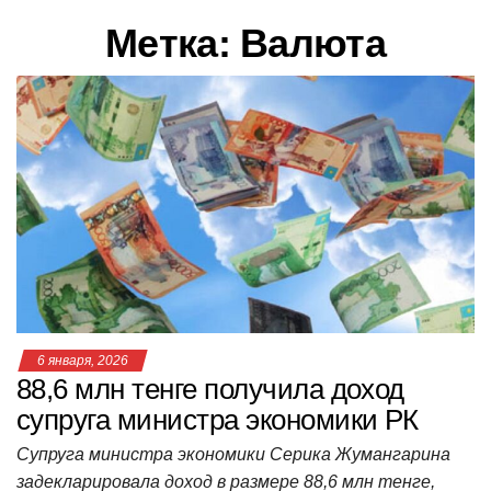
в
Метка:
Валюта
и
г
а
ц
и
ю
6 января, 2026
88,6 млн тенге получила доход
супруга министра экономики РК
Супруга министра экономики Серика Жумангарина
задекларировала доход в размере 88,6 млн тенге,