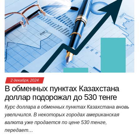
at
c
tt
n
e
.R
er
п
s
e
er
o
gr
u
р
A
b
kl
a
а
p
o
a
m
в
p
o
ss
и
k
ni
т
ki
ь
2 декабря, 2024
В обменных пунктах Казахстана
доллар подорожал до 530 тенге
Курс доллара в обменных пунктах Казахстана вновь
увеличился. В некоторых городах американская
валюта уже продается по цене 530 тенге,
передает…