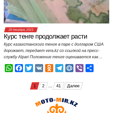
k
ni
т
ki
ь
28 декабря, 2023
Курс тенге продолжает расти
Курс казахстанского тенге в паре с долларом США
дорожает, передает vera.kz со ссылкой на пресс-
службу Alpari Положение тенге оценивается как…
W
F
T
V
O
T
M
Vi
О
h
a
wi
K
d
el
ail
b
т
at
c
tt
n
e
.R
er
п
Пагинация
1
2
…
41
Далее
s
e
er
o
gr
u
р
записей
A
b
kl
a
а
p
o
a
m
в