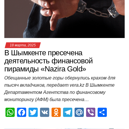
p
o
ss
и
k
ni
т
ki
ь
18 марта, 2025
В Шымкенте пресечена
деятельность финансовой
пирамиды «Nazira Gold»
Обещанные золотые горы обернулись крахом для
тысяч вкладчиков, передает vera.kz В Шымкенте
Департаментом Агентства по финансовому
мониторингу (АФМ) была пресечена…
W
F
T
V
O
T
M
Vi
О
h
a
wi
K
d
el
ail
b
т