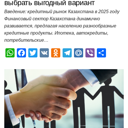
выбрать выгодный вариант
Введение: кредитный рынок Казахстана в 2025 году
Финансовый сектор Казахстана динамично
развивается, предлагая населению разнообразные
кредитные продукты. Ипотека, автокредиты,
потребительские…
W
F
T
V
O
T
M
Vi
О
h
a
wi
K
d
el
ail
b
т
at
c
tt
n
e
.R
er
п
s
e
er
o
gr
u
р
A
b
kl
a
а
p
o
a
m
в
p
o
ss
и
k
ni
т
ki
ь