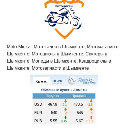
p
o
ss
и
k
ni
т
ki
ь
Moto-Mir.kz - Мотосалон в Шымкенте, Мотомагазин в
Шымкенте, Мотоциклы в Шымкенте, Скутеры в
Шымкенте, Мопеды в Шымкенте, Квадроциклы в
Шымкенте, Мотозапчасти в Шымкенте