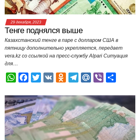
ki
ь
29 декабря, 2023
Тенге поднялся выше
Казахстанский тенге в паре с долларом США в
пятницу дополнительно укрепляется, передает
vera.kz со ссылкой на пресс-службу Alpari Ситуация
для…
W
F
T
V
O
T
M
Vi
О
h
a
wi
K
d
el
ail
b
т
at
c
tt
n
e
.R
er
п
s
e
er
o
gr
u
р
A
b
kl
a
а
p
o
a
m
в
p
o
ss
и