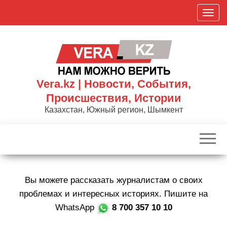
Skip
П
to
о
the
к
content
а
з
а
Vera.kz | Новости, События,
т
Происшествия, Истории
ь
Казахстан, Южный регион, Шымкент
/
С
к
р
ы
Вы можете рассказать журналистам о своих
т
ь
проблемах и интересных историях. Пишите на
н
WhatsApp
8 700 357 10 10
а