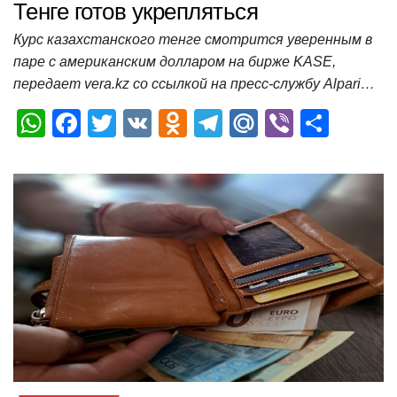
Тенге готов укрепляться
Курс казахстанского тенге смотрится уверенным в
паре с американским долларом на бирже KASE,
передает vera.kz со ссылкой на пресс-службу Alpari…
W
F
T
V
O
T
M
Vi
О
h
a
wi
K
d
el
ail
b
т
at
c
tt
n
e
.R
er
п
s
e
er
o
gr
u
р
A
b
kl
a
а
p
o
a
m
в
p
o
ss
и
k
ni
т
ki
ь