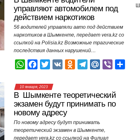
Ш
A
b
kl
a
а
управляют автомобилем под
действием наркотиков
p
o
a
m
в
p
o
ss
и
56 водителей управляли авто под действием
наркотиков в Шымкенте, передает vera.kz со
k
ni
т
ссылкой на Polisia.kz Возможные трагические
ki
ь
последствия данных нарушений…
W
F
T
V
O
T
M
Vi
О
h
a
wi
K
d
el
ail
b
т
at
c
tt
n
e
.R
er
п
10 января, 2023
s
e
er
o
gr
u
р
В Шымкенте теоретический
A
b
kl
a
а
экзамен будут принимать по
новому адресу
p
o
a
m
в
p
o
ss
и
По новому адресу будут принимать
теоретический экзамен в Шымкенте,
k
ni
т
передает vera.kz со ссылкой на Филиал