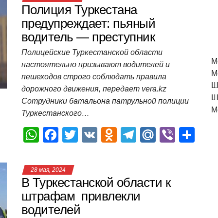
Полиция Туркестана
предупреждает: пьяный
водитель — преступник
Полицейские Туркестанской области
M
настоятельно призывают водителей и
М
пешеходов строго соблюдать правила
Ш
дорожного движения, передает vera.kz
Ш
Сотрудники батальона патрульной полиции
М
Туркестанского…
W
F
T
V
O
T
M
Vi
О
h
a
wi
K
d
el
ail
b
т
at
c
tt
n
e
.R
er
п
28 мая, 2024
s
e
er
o
gr
u
р
В Туркестанской области к
A
b
kl
a
а
штрафам привлекли
водителей
p
o
a
m
в