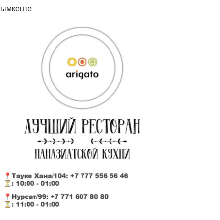
ымкенте