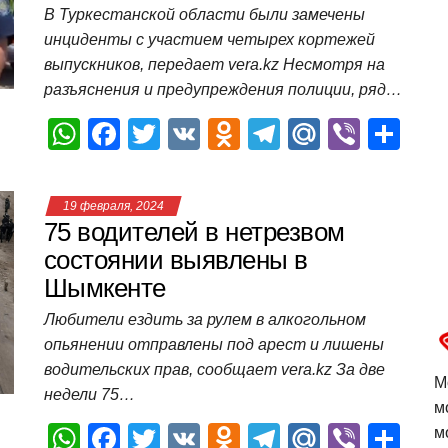
p
o
ss
и
В Туркестанской области были замечены
инциденты с участием четырех кортежей
k
ni
т
выпускников, передает vera.kz Несмотря на
ki
ь
разъяснения и предупреждения полиции, ряд…
W
F
T
V
O
T
M
Vi
О
h
a
wi
K
d
el
ail
b
т
at
c
tt
n
e
.R
er
п
19 февраля, 2024
s
e
er
o
gr
u
р
75 водителей в нетрезвом
A
b
kl
a
а
состоянии выявлены в
Шымкенте
p
o
a
m
в
p
o
ss
и
Любители ездить за рулем в алкогольном
опьянении отправлены под арест и лишены
k
ni
т
водительских прав, сообщает vera.kz За две
ki
ь
М
недели 75…
м
W
F
T
V
O
T
M
Vi
О
м