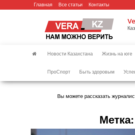
Skip
Главная
Все статьи
Контакты
to
the
Ve
content
Ка
Новости Казахстана
Жизнь на юге
ПроСпорт
Быть здоровым
Успе
Вы можете рассказать журналис
Метка