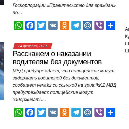
ki
ь
Госкорпорации «Правительство для граждан»
по…
W
F
T
V
O
T
M
Vi
О
A
h
a
wi
K
d
el
ail
b
т
К
at
c
tt
n
e
.R
er
п
Ш
24 февраля, 2021
s
e
er
o
gr
u
р
Ш
Расскажем о наказании
A
b
kl
a
а
водителям без документов
p
o
a
m
в
МВД предупреждает, что полицейские могут
задержать водителей без документов,
p
o
ss
и
сообщает vera.kz со ссылкой на sputnikKZ МВД
k
ni
т
предупреждает: полицейские могут
ki
ь
задерживать…
W
F
T
V
O
T
M
Vi
О
h
a
wi
K
d
el
ail
b
т