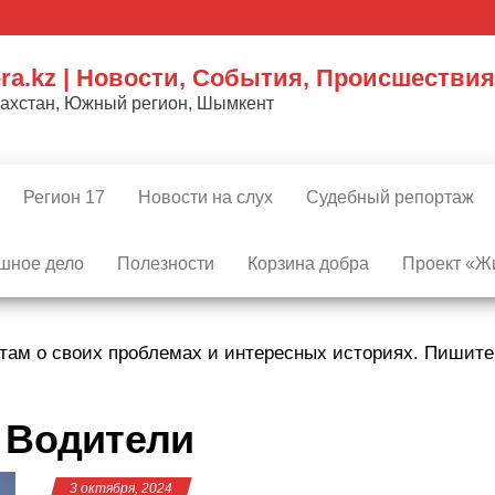
ra.kz | Новости, События, Происшествия
захстан, Южный регион, Шымкент
Регион 17
Новости на слух
Судебный репортаж
шное дело
Полезности
Корзина добра
Проект «Жи
там о своих проблемах и интересных историях. Пишит
:
Водители
3 октября, 2024