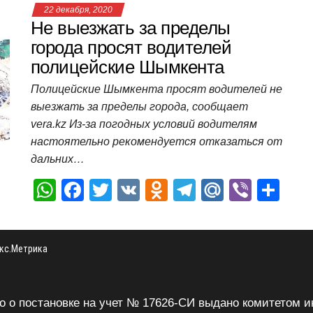
at
c
tt
n
e
.R
er
п
22 декабря, 2020
s
e
er
o
gr
u
р
Не выезжать за пределы
A
b
kl
a
а
города просят водителей
полицейские Шымкента
p
o
a
m
в
p
o
ss
и
Полицейские Шымкента просят водителей не
выезжать за пределы города, сообщает
k
ni
т
vera.kz Из-за погодных условий водителям
ki
ь
настоятельно рекомендуется отказаться от
дальних…
W
F
T
V
O
T
M
Vi
О
h
a
wi
K
d
el
ail
b
т
at
c
tt
n
e
.R
er
п
s
e
er
o
gr
u
р
A
b
kl
a
а
p
o
a
m
в
тво о постановке на учет № 17626-СИ выдано комитето