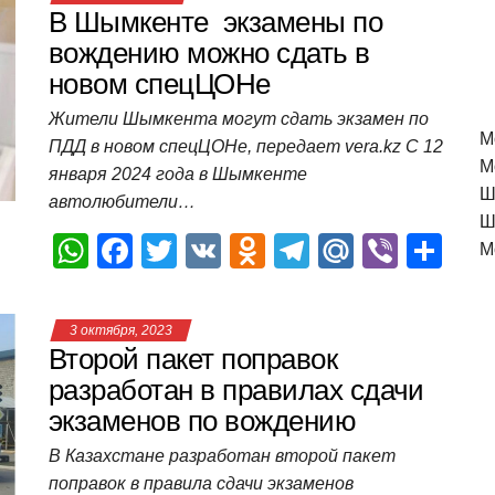
В Шымкенте экзамены по
вождению можно сдать в
новом спецЦОНе
Жители Шымкента могут сдать экзамен по
M
ПДД в новом спецЦОНе, передает vera.kz С 12
М
января 2024 года в Шымкенте
Ш
автолюбители…
Ш
W
F
T
V
O
T
M
Vi
О
М
h
a
wi
K
d
el
ail
b
т
at
c
tt
n
e
.R
er
п
3 октября, 2023
s
e
er
o
gr
u
р
Второй пакет поправок
A
b
kl
a
а
разработан в правилах сдачи
экзаменов по вождению
p
o
a
m
в
p
o
ss
и
В Казахстане разработан второй пакет
поправок в правила сдачи экзаменов