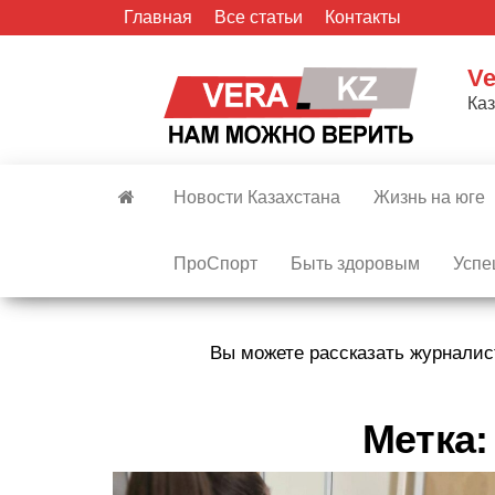
Skip
Главная
Все статьи
Контакты
to
the
Ve
content
Ка
Новости Казахстана
Жизнь на юге
ПроСпорт
Быть здоровым
Успе
Вы можете рассказать журналис
Метка