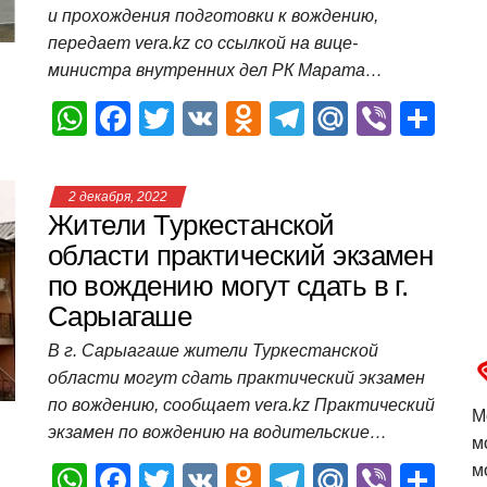
k
ni
т
и прохождения подготовки к вождению,
ki
ь
передает vera.kz со ссылкой на вице-
министра внутренних дел РК Марата…
W
F
T
V
O
T
M
Vi
О
h
a
wi
K
d
el
ail
b
т
at
c
tt
n
e
.R
er
п
2 декабря, 2022
s
e
er
o
gr
u
р
Жители Туркестанской
A
b
kl
a
а
области практический экзамен
по вождению могут сдать в г.
p
o
a
m
в
Сарыагаше
p
o
ss
и
В г. Сарыагаше жители Туркестанской
k
ni
т
области могут сдать практический экзамен
ki
ь
по вождению, сообщает vera.kz Практический
М
экзамен по вождению на водительские…
м
W
F
T
V
O
T
M
Vi
О
м