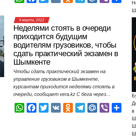
H
h
a
wi
K
d
el
ail
b
т
Ш
at
c
tt
n
e
.R
er
п
9 марта, 2022
s
e
er
o
gr
u
р
Неделями стоять в очереди
A
b
kl
a
а
приходится будущим
водителям грузовиков, чтобы
p
o
a
m
в
сдать практический экзамен в
p
o
ss
и
Шымкенте
k
ni
т
Чтобы сдать практический экзамен на
ki
ь
управление грузовиком в Шымкенте,
курсантам приходится неделями стоять в
очереди, сообщает vera.kz С бега через…
Б
Д
W
F
T
V
O
T
M
Vi
О
в
h
a
wi
K
d
el
ail
b
т
Ш
at
c
tt
n
e
.R
er
п
Ш
Ш