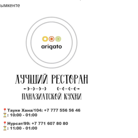
ымкенте