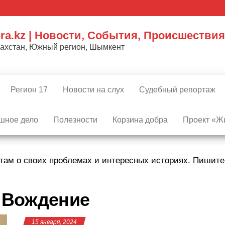
ra.kz | Новости, События, Происшествия
захстан, Южный регион, Шымкент
Регион 17
Новости на слух
Судебный репортаж
шное дело
Полезности
Корзина добра
Проект «Жи
там о своих проблемах и интересных историях. Пишит
:
Вождение
15 января, 2024