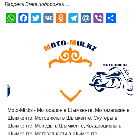
Баррель Brent подорожал…
W
F
T
V
O
T
M
Vi
О
h
a
wi
K
d
el
ail
b
т
at
c
tt
n
e
.R
er
п
s
e
er
o
gr
u
р
A
b
kl
a
а
p
o
a
m
в
p
o
ss
и
k
ni
т
ki
ь
Moto-Mir.kz - Мотосалон в Шымкенте, Мотомагазин в
Шымкенте, Мотоциклы в Шымкенте, Скутеры в
Шымкенте, Мопеды в Шымкенте, Квадроциклы в
Шымкенте, Мотозапчасти в Шымкенте