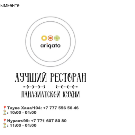
ымкенте