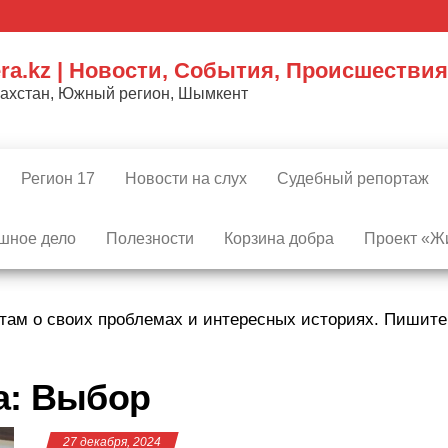
ra.kz | Новости, События, Происшествия
захстан, Южный регион, Шымкент
Регион 17
Новости на слух
Судебный репортаж
шное дело
Полезности
Корзина добра
Проект «Жи
там о своих проблемах и интересных историях. Пишит
а:
Выбор
27 декабря, 2024