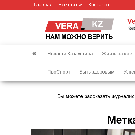
Skip
Главная
Все статьи
Контакты
to
the
Ve
content
Ка
Новости Казахстана
Жизнь на юге
ПроСпорт
Быть здоровым
Успе
Вы можете рассказать журналис
Метк