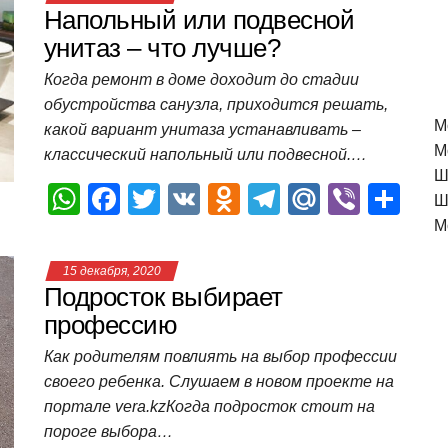
Напольный или подвесной
унитаз – что лучше?
Когда ремонт в доме доходит до стадии
обустройства санузла, приходится решать,
M
какой вариант унитаза устанавливать –
М
классический напольный или подвесной.…
Ш
W
F
T
V
O
T
M
Vi
О
Ш
h
a
wi
K
d
el
ail
b
т
М
at
c
tt
n
e
.R
er
п
15 декабря, 2020
s
e
er
o
gr
u
р
Подросток выбирает
A
b
kl
a
а
профессию
p
o
a
m
в
Как родителям повлиять на выбор профессии
своего ребенка. Слушаем в новом проекте на
p
o
ss
и
портале vera.kzКогда подросток стоит на
k
ni
т
пороге выбора…