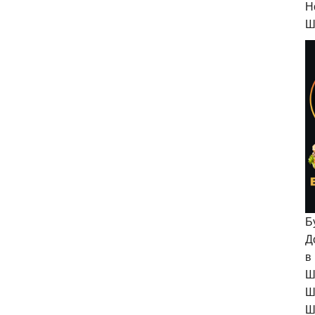
H
Ш
Б
Д
в
Ш
Ш
Ш