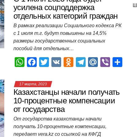
A
b
kl
a
а
усилена соцподдержка
Ш
отдельных категорий граждан
p
o
a
m
в
p
o
ss
и
В рамках реализации Социального кодекса РК
с 1 июля т.г. будут повышены на 14,5%
k
ni
т
размеры государственных социальных
ki
ь
пособий для отдельных…
W
F
T
V
O
T
M
Vi
О
h
a
wi
K
d
el
ail
b
т
at
c
tt
n
e
.R
er
п
17 марта, 2023
s
e
er
o
gr
u
р
Казахстанцы начали получать
A
b
kl
a
а
10-процентные компенсации
от государства
p
o
a
m
в
p
o
ss
и
От государства казахстанцы начали
получать 10-процентные компенсации,
k
ni
т
передает vera.kz со ссылкой на КФГД