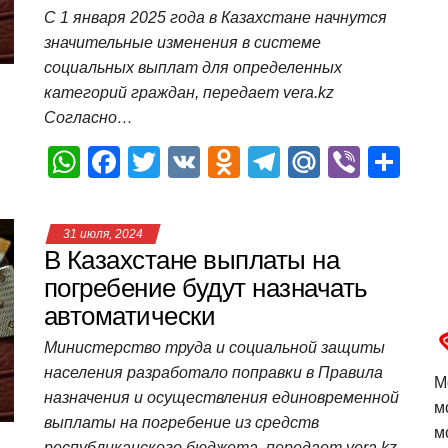
С 1 января 2025 года в Казахстане начнутся
k
ni
т
значительные изменения в системе
ki
ь
социальных выплат для определенных
категорий граждан, передает vera.kz
Согласно…
W
F
T
V
O
T
M
Vi
О
h
a
wi
K
d
el
ail
b
т
at
c
tt
n
e
.R
er
п
31 июля, 2024
s
e
er
o
gr
u
р
В Казахстане выплаты на
A
b
kl
a
а
погребение будут назначать
автоматически
p
o
a
m
в
p
o
ss
и
Министерство труда и социальной защиты
населения разработало поправки в Правила
k
ni
т
М
назначения и осуществления единовременной
м
ki
ь
выплаты на погребение из средств
м
республиканского бюджета, передает vera.kz