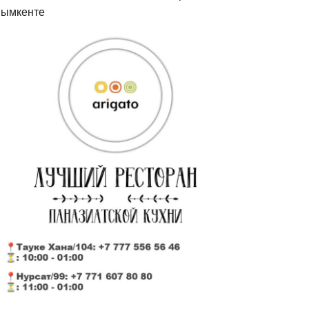
ымкенте