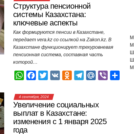
Структура пенсионной
системы Казахстана:
ключевые аспекты
Как формируются пенсии в Казахстане,
M
передает vera.kz со ссылкой на Zakon.kz. В
М
Казахстане функционирует трехуровневая
Ш
пенсионная система, составная часть
Ш
которой…
М
W
F
T
V
O
T
M
Vi
О
h
a
wi
K
d
el
ail
b
т
at
c
tt
n
e
.R
er
п
4 сентября, 2024
s
e
er
o
gr
u
р
Увеличение социальных
A
b
kl
a
а
выплат в Казахстане:
изменения с 1 января 2025
p
o
a
m
в
года
p
o
ss
и