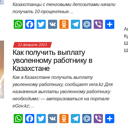
ki
ь
Казахстанцы с тенговыми депозитами начали
получать 10-процентные…
W
F
T
V
O
T
M
Vi
О
A
h
a
wi
K
d
el
ail
b
т
К
at
c
tt
n
e
.R
er
п
Ш
22 февраля, 2023
s
e
er
o
gr
u
р
Как получить выплату
Ш
A
b
kl
a
а
уволенному работнику в
Казахстане
p
o
a
m
в
p
o
ss
и
Как в Казахстане получить выплату
уволенному работнику, сообщает vera.kz Для
k
ni
т
назначения выплаты уволенному работнику
ki
ь
необходимо: — авторизоваться на портале
eGov.kz;…
W
F
T
V
O
T
M
Vi
О
h
a
wi
K
d
el
ail
b
т