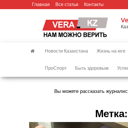
Skip
Главная
Все статьи
Контакты
to
the
Ve
content
Ка
Новости Казахстана
Жизнь на юге
ПроСпорт
Быть здоровым
Успе
Вы можете рассказать журналис
Метка