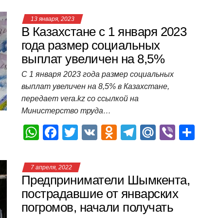
at
c
tt
n
e
.R
er
п
13 января, 2023
s
e
er
o
gr
u
р
В Казахстане с 1 января 2023
A
b
kl
a
а
года размер социальных
выплат увеличен на 8,5%
p
o
a
m
в
p
o
ss
и
С 1 января 2023 года размер социальных
выплат увеличен на 8,5% в Казахстане,
k
ni
т
передает vera.kz со ссылкой на
ki
ь
Министерство труда…
W
F
T
V
O
T
M
Vi
О
h
a
wi
K
d
el
ail
b
т
at
c
tt
n
e
.R
er
п
7 апреля, 2022
s
e
er
o
gr
u
р
Предприниматели Шымкента,
A
b
kl
a
а
пострадавшие от январских
погромов, начали получать
p
o
a
m
в