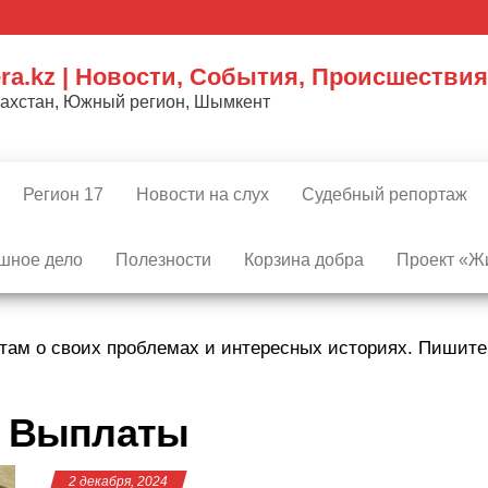
ra.kz | Новости, События, Происшествия
захстан, Южный регион, Шымкент
Регион 17
Новости на слух
Судебный репортаж
шное дело
Полезности
Корзина добра
Проект «Жи
там о своих проблемах и интересных историях. Пишит
:
Выплаты
2 декабря, 2024