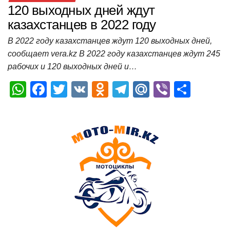
120 выходных дней ждут
казахстанцев в 2022 году
В 2022 году казахстанцев ждут 120 выходных дней,
сообщает vera.kz В 2022 году казахстанцев ждут 245
рабочих и 120 выходных дней и…
W
F
T
V
O
T
M
Vi
О
h
a
wi
K
d
el
ail
b
т
at
c
tt
n
e
.R
er
п
s
e
er
o
gr
u
р
A
b
kl
a
а
p
o
a
m
в
p
o
ss
и
k
ni
т
ki
ь