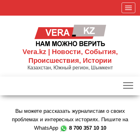
Skip
П
to
о
the
к
content
а
з
а
Vera.kz | Новости, События,
т
Происшествия, Истории
ь
Казахстан, Южный регион, Шымкент
/
С
к
р
ы
Вы можете рассказать журналистам о своих
т
ь
проблемах и интересных историях. Пишите на
н
WhatsApp
8 700 357 10 10
а