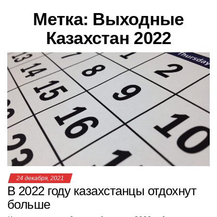
в
Метка:
Выходные
и
г
Казахстан 2022
а
ц
и
ю
24 декабря, 2021
В 2022 году казахстанцы отдохнут
больше