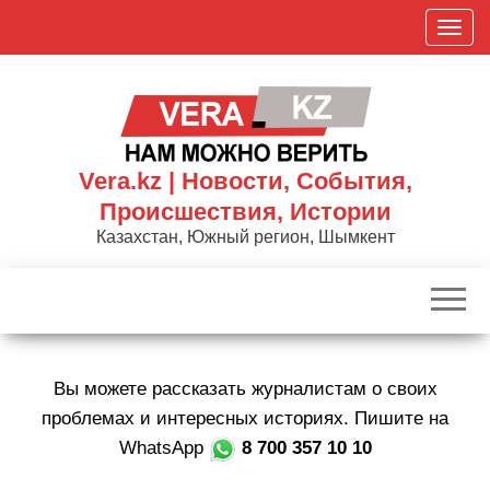
Skip
П
to
о
the
к
content
а
з
а
Vera.kz | Новости, События,
т
Происшествия, Истории
ь
Казахстан, Южный регион, Шымкент
/
С
к
р
ы
Вы можете рассказать журналистам о своих
т
ь
проблемах и интересных историях. Пишите на
н
WhatsApp
8 700 357 10 10
а