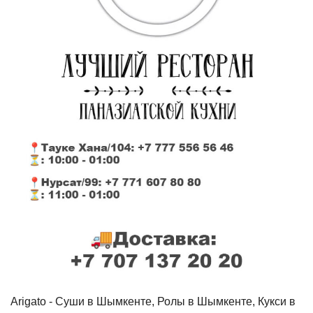
Arigato - Cуши в Шымкенте, Ролы в Шымкенте, Кукси в