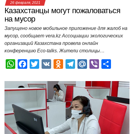
26 февраля, 2021
Казахстанцы могут пожаловаться
на мусор
Запущено новое мобильное приложение для жалоб на
мусор, сообщает vera.kz Ассоциации экологических
организаций Казахстана провела онлайн
конференцию Eco-talks. Жители столицы…
W
F
T
V
O
T
M
Vi
О
h
a
wi
K
d
el
ail
b
т
at
c
tt
n
e
.R
er
п
s
e
er
o
gr
u
р
A
b
kl
a
а
p
o
a
m
в
p
o
ss
и
k
ni
т