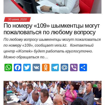
ki
ь
30 июня, 2020
По номеру «109» шымкентцы могут
пожаловаться по любому вопросу
По любому вопросу шымкентцы могут пожаловаться
по номеру «109», сообщает vera.kz. Контактный
центр «iKomek» будет работать круглосуточно.
Можно обращаться по…
W
F
T
V
O
T
M
Vi
О
h
a
wi
K
d
el
ail
b
т
at
c
tt
n
e
.R
er
п
s
e
er
o
gr
u
р
A
b
kl
a
а