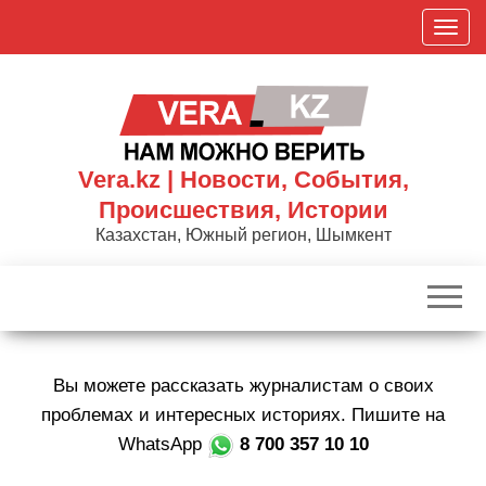
Skip
П
to
о
the
к
content
а
з
а
Vera.kz | Новости, События,
т
Происшествия, Истории
ь
Казахстан, Южный регион, Шымкент
/
С
к
р
ы
Вы можете рассказать журналистам о своих
т
ь
проблемах и интересных историях. Пишите на
н
WhatsApp
8 700 357 10 10
а