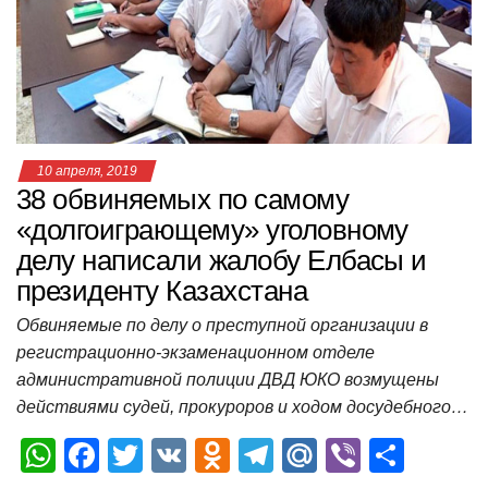
p
o
a
m
в
p
o
ss
и
k
ni
т
ki
ь
10 апреля, 2019
38 обвиняемых по самому
«долгоиграющему» уголовному
делу написали жалобу Елбасы и
президенту Казахстана
Обвиняемые по делу о преступной организации в
регистрационно-экзаменационном отделе
административной полиции ДВД ЮКО возмущены
действиями судей, прокуроров и ходом досудебного…
W
F
T
V
O
T
M
Vi
О