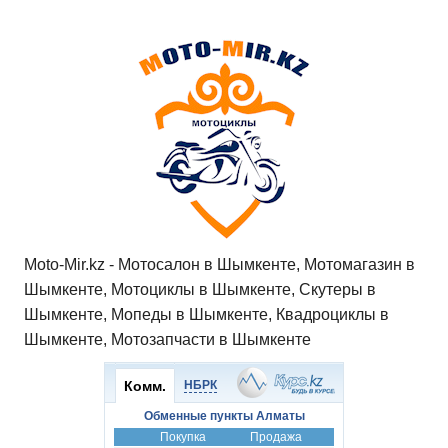
h
a
wi
K
d
el
ail
b
т
at
c
tt
n
e
.R
er
п
s
e
er
o
gr
u
р
A
b
kl
a
а
p
o
a
m
в
p
o
ss
и
k
ni
т
ki
ь
Moto-Mir.kz - Мотосалон в Шымкенте, Мотомагазин в
Шымкенте, Мотоциклы в Шымкенте, Скутеры в
Шымкенте, Мопеды в Шымкенте, Квадроциклы в
Шымкенте, Мотозапчасти в Шымкенте