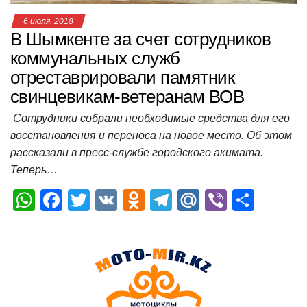
6 июля, 2018
В Шымкенте за счет сотрудников
коммунальных служб
отреставрировали памятник
свинцевикам-ветеранам ВОВ
Сотрудники собрали необходимые средства для его
восстановления и переноса на новое место. Об этом
рассказали в пресс-службе городского акимата.
Теперь…
W
F
T
V
O
T
M
Vi
О
h
a
wi
K
d
el
ail
b
т
at
c
tt
n
e
.R
er
п
s
e
er
o
gr
u
р
A
b
kl
a
а