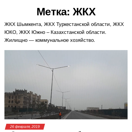
в
Метка:
ЖКХ
и
г
а
ЖКХ Шымкента, ЖКХ Туркестанской области, ЖКХ
ц
ЮКО, ЖКХ Южно – Казахстанской области.
и
Жилищно — коммунальное хозяйство.
ю
26 февраля, 2019