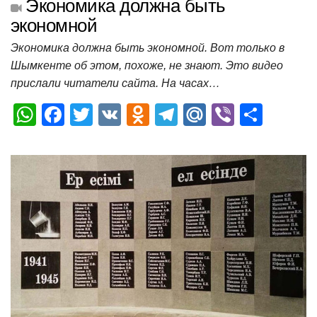
Экономика должна быть
экономной
Экономика должна быть экономной. Вот только в
Шымкенте об этом, похоже, не знают. Это видео
прислали читатели сайта. На часах…
W
F
T
V
O
T
M
Vi
О
h
a
wi
K
d
el
ail
b
т
at
c
tt
n
e
.R
er
п
s
e
er
o
gr
u
р
A
b
kl
a
а
p
o
a
m
в
p
o
ss
и
k
ni
т
ki
ь