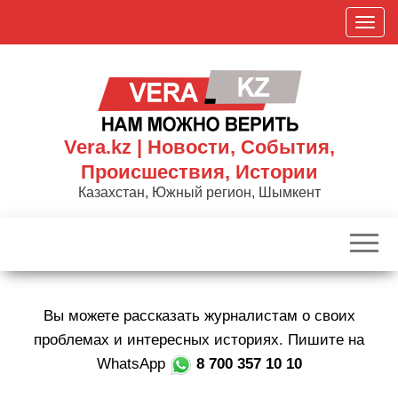
Skip
П
to
о
the
к
content
а
з
а
Vera.kz | Новости, События,
т
Происшествия, Истории
ь
Казахстан, Южный регион, Шымкент
/
С
к
р
ы
Вы можете рассказать журналистам о своих
т
ь
проблемах и интересных историях. Пишите на
н
WhatsApp
8 700 357 10 10
а