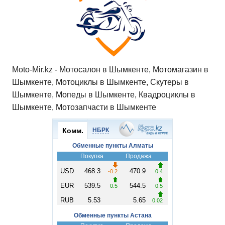
p
o
a
m
в
p
o
ss
и
k
ni
т
ki
ь
Moto-Mir.kz - Мотосалон в Шымкенте, Мотомагазин в
Шымкенте, Мотоциклы в Шымкенте, Скутеры в
Шымкенте, Мопеды в Шымкенте, Квадроциклы в
Шымкенте, Мотозапчасти в Шымкенте