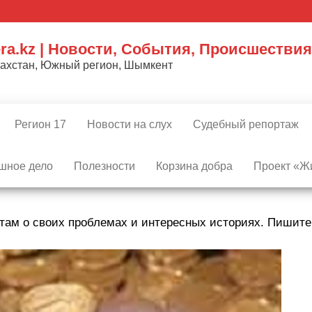
ra.kz | Новости, События, Происшествия
захстан, Южный регион, Шымкент
Регион 17
Новости на слух
Судебный репортаж
шное дело
Полезности
Корзина добра
Проект «Жи
там о своих проблемах и интересных историях. Пишит