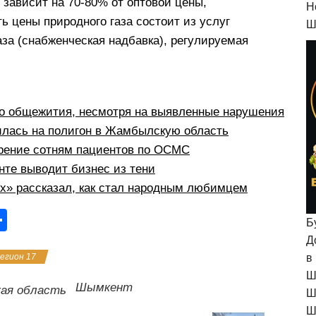
 зависит на 70-80% от оптовой цены,
H
ь цены природного газа состоит из услуг
Ш
аза (снабженческая надбавка), регулируемая
о общежития, несмотря на выявленные нарушения
илась на полигон в Жамбылскую область
рение сотням пациентов по ОСМС
те выводит бизнес из тени
рх» рассказал, как стал народным любимцем
О
Б
тп
Д
егион 17
в
р
Ш
а
Шымкент
кая область
Ш
в
Ш