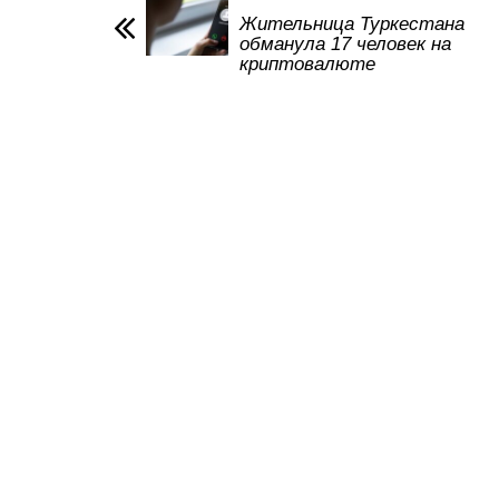
p
o
a
m
Жительница Туркестана
обманула 17 человек на
p
o
ss
криптовалюте
k
ni
ki