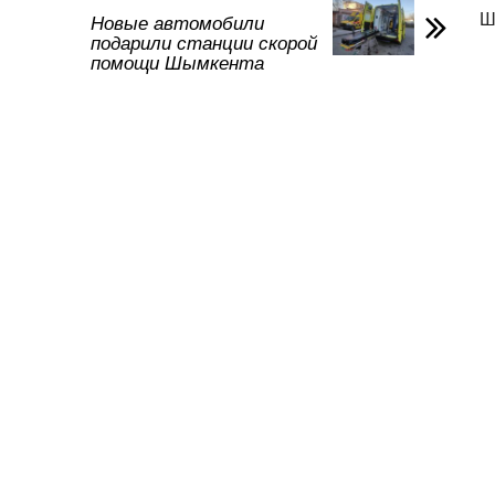
и
Ш
Новые автомобили
подарили станции скорой
ть
помощи Шымкента