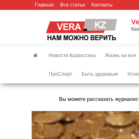
Skip
Главная
Все статьи
Контакты
to
the
Ve
content
Ка
Новости Казахстана
Жизнь на юге
ПроСпорт
Быть здоровым
Успе
Вы можете рассказать журналис