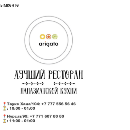
ымкенте