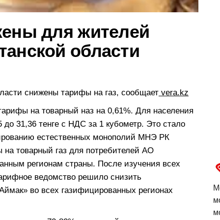
жены для жителей
танской области
ласти снижены тарифы на газ, сообщает
vera.kz
тарифы на товарный наз на 0,61%. Для населения
5 до 31,36 тенге с НДС за 1 кубометр. Это стало
улированию естественных монополий МНЭ РК
 на товарный газ для потребителей АО
анным регионам страны. После изучения всех
тарифное ведомство решило снизить
М
Аймак» во всех газифицированных регионах
м
м