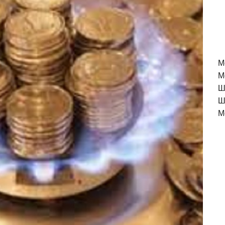
M
М
Ш
Ш
М