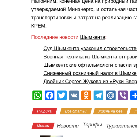
Напомним, конечная цена на природный газ
утверждаемой Минэнерго, и остальная част
транспортировки и затрат на реализацию г
КРЕМ.
Последние новости
Шымкента
:
Суд Шымкента узаконил строительств
Военная техника из Шымкента отправ
Шымкентские офтальмологи спасли з
Сниженный розничный налог в Шымкен
Двойник Сергея Жукова из «Руки Вве
W
F
T
V
O
T
M
Vi
h
a
wi
K
d
el
ail
b
Рубрика
Все статьи
Жизнь на юге
Р
at
c
tt
n
e
.R
er
s
e
er
o
gr
u
Тарифы
Новости
Туркестанс
Метки
A
b
kl
a