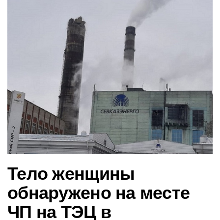
в
и
г
а
ц
и
ю
Тело женщины
обнаружено на месте
ЧП на ТЭЦ в