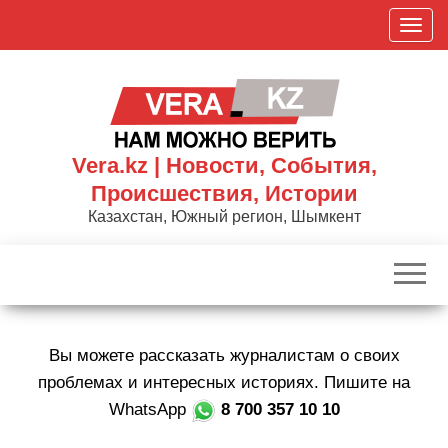
Skip
П
to
о
the
к
content
а
з
а
Vera.kz | Новости, События,
т
Происшествия, Истории
ь
Казахстан, Южный регион, Шымкент
/
С
к
р
ы
Вы можете рассказать журналистам о своих
т
ь
проблемах и интересных историях. Пишите на
н
WhatsApp
8 700 357 10 10
а