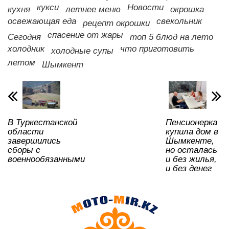
кукси
Новости
p
o
a
m
и
кухня
летнее меню
окрошка
освежающая еда
свекольник
рецепт окрошки
p
o
ss
ть
спасение от жары
Сегодня
топ 5 блюд на лето
k
ni
холодник
что приготовить
холодные супы
ki
летом
Шымкент
В Туркестанской
Пенсионерка
области
купила дом в
завершились
Шымкенте,
сборы с
но осталась
военнообязанными
и без жилья,
и без денег