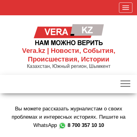
Skip
П
to
о
the
к
content
а
з
а
Vera.kz | Новости, События,
т
Происшествия, Истории
ь
Казахстан, Южный регион, Шымкент
/
С
к
р
ы
Вы можете рассказать журналистам о своих
т
ь
проблемах и интересных историях. Пишите на
н
WhatsApp
8 700 357 10 10
а