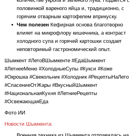
количестве укропа и зеленого лука. Подается с
половинкой вареного яйца и, традиционно, с
горячим отварным картофелем вприкуску.
Чем полезен
Кефирная основа благотворно
влияет на микрофлору кишечника, а контраст
холодного супа и горячей картошки создает
неповторимый гастрономический опыт.
Шымкент #ЛетоВШымкенте #ЕдаШымкент
#ЛетнееМеню #ХолодныеСупы #Кукси #Коже
#Окрошка #Свекольник #Холодник #РецептыНаЛето
#СпасениеОтЖары #ВкусныйШымкент
#НациональнаяКухня #ЛетниеРецепты
#ОсвежающаяЕда
Фото ИИ
Новости Шымкента:
Военная техника из Шымкента отправилась на