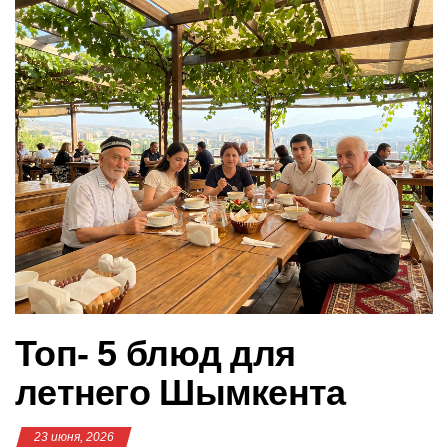
в
и
г
а
ц
и
ю
Топ- 5 блюд для
летнего Шымкента
23 июня, 2026