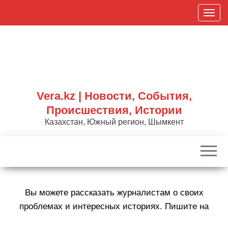
Skip
П
to
о
the
к
content
а
з
а
т
Vera.kz | Новости, События,
ь
Происшествия, Истории
/
Казахстан, Южный регион, Шымкент
С
к
р
ы
т
Вы можете рассказать журналистам о своих
ь
н
проблемах и интересных историях. Пишите на
а