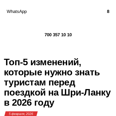
в
и
WhatsApp
8
г
а
ц
и
700 357 10 10
ю
Топ-5 изменений,
которые нужно знать
туристам перед
поездкой на Шри-Ланку
в 2026 году
5 февраля, 2026