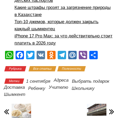
детских паспортов
Какие штрафы грозят за загрязнение природы
в Казахстане
Топ-10 джемов, которые должен закрыть
каждый шымкентец
iPhone 17 Pro Max: за что действительно стоит
платить в 2026 году
W
F
T
V
O
T
M
Vi
О
h
a
wi
K
d
el
ail
b
тп
Рубрика
Все статьи
Полезности
at
c
tt
n
e
.R
er
р
s
e
er
o
gr
u
а
Адреса
1 сентября
Выбрать подарок
Метки
A
b
kl
a
в
Доставка
Учителю
Ребенку
Школьнику
Шымкент
p
o
a
m
и
p
o
ss
ть
k
ni