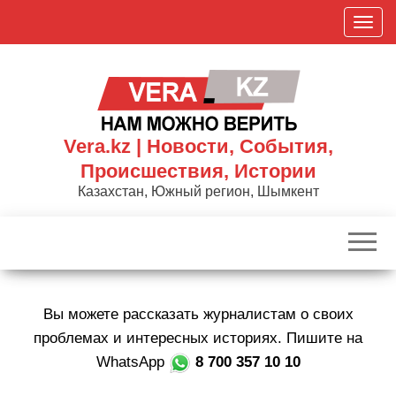
Skip
П
to
о
the
к
content
а
з
а
Vera.kz | Новости, События,
т
Происшествия, Истории
ь
Казахстан, Южный регион, Шымкент
/
С
к
р
ы
Вы можете рассказать журналистам о своих
т
ь
проблемах и интересных историях. Пишите на
н
WhatsApp
8 700 357 10 10
а