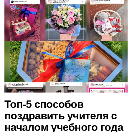
в
и
г
а
ц
и
ю
Топ-5 способов
поздравить учителя с
началом учебного года