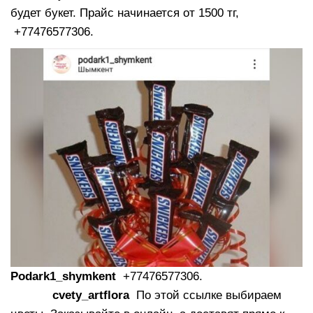
будет букет. Прайс начинается от 1500 тг,
+77476577306.
Podark1_shymkent
+77476577306.
cvety_artflora
По этой ссылке выбираем