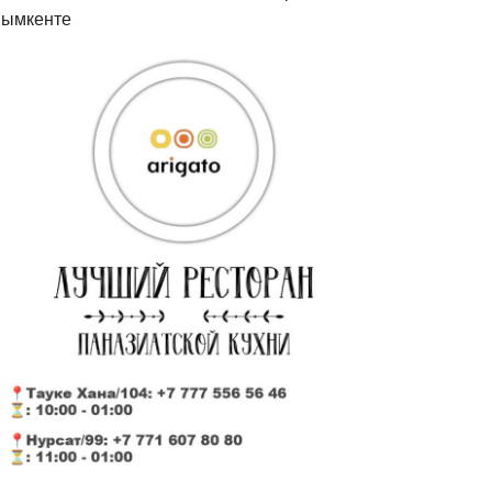
ымкенте