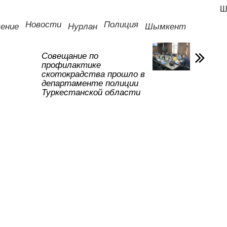
р
Ш
а
Новости
Полиция
чение
Нурлан
Шымкент
в
и
Совещание по
профилактике
ть
скотокрадства прошло в
департаменте полиции
Туркестанской области