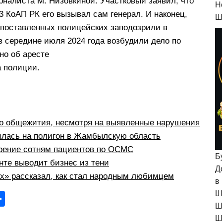
рналиста М. Низовкиной. Участковый заявил, что
H
3 КоАП РК его вызывал сам генерал. И наконец,
Ш
опоставленных полицейских заподозрили в
в середине июля 2024 года возбудили дело по
но об аресте
а полиции.
о общежития, несмотря на выявленные нарушения
илась на полигон в Жамбылскую область
рение сотням пациентов по ОСМС
Б
те выводит бизнес из тени
Д
рх» рассказал, как стал народным любимцем
в
Ш
О
Ш
тп
Ш