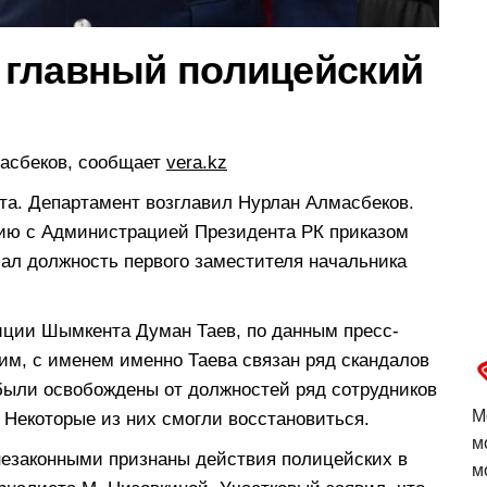
 главный полицейский
асбеков, сообщает
vera.kz
а. Департамент возглавил Нурлан Алмасбеков.
нию с Администрацией Президента РК приказом
ал должность первого заместителя начальника
ции Шымкента Думан Таев, по данным пресс-
им, с именем именно Таева связан ряд скандалов
были освобождены от должностей ряд сотрудников
М
 Некоторые из них смогли восстановиться.
м
 незаконными признаны действия полицейских в
м