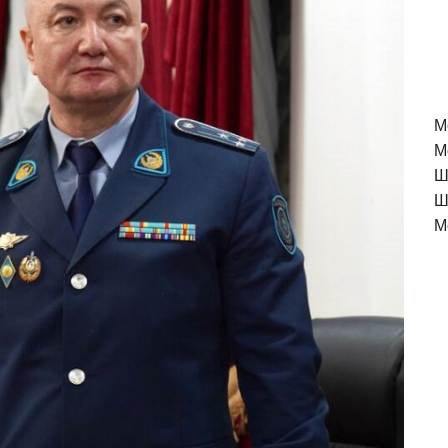
M
М
Ш
Ш
М