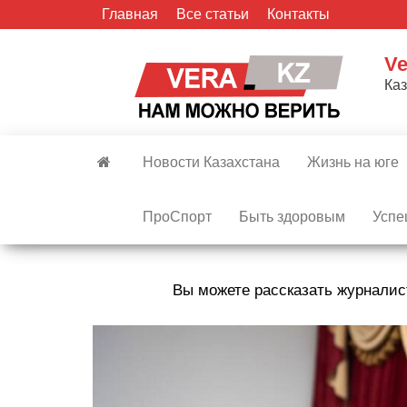
Skip
Главная
Все статьи
Контакты
to
the
Ve
content
Ка
Новости Казахстана
Жизнь на юге
ПроСпорт
Быть здоровым
Успе
Вы можете рассказать журналис