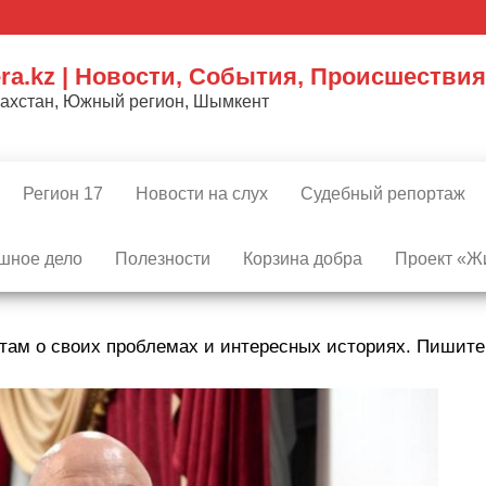
ra.kz | Новости, События, Происшествия
захстан, Южный регион, Шымкент
Регион 17
Новости на слух
Судебный репортаж
шное дело
Полезности
Корзина добра
Проект «Жи
там о своих проблемах и интересных историях. Пишит