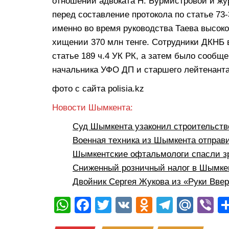
отношении адвоката Н. Бурмистровой и жу
перед составление протокола по статье 73-
именно во время руководства Таева высок
хищении 370 млн тенге. Сотрудники ДКНБ 
статье 189 ч.4 УК РК, а затем было сообще
начальника УФО ДП и старшего лейтенант
фото с сайта polisia.kz
Новости Шымкента:
Суд Шымкента узаконил строительств
Военная техника из Шымкента отправ
Шымкентские офтальмологи спасли з
Сниженный розничный налог в Шымкен
Двойник Сергея Жукова из «Руки Вве
W
F
T
V
O
T
M
Vi
h
a
wi
K
d
el
ail
b