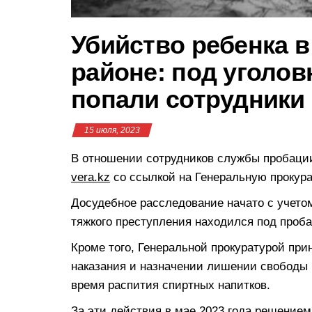
Убийство ребенка 
районе: под уголо
попали сотрудники
15 июля, 2023
В отношении сотрудников службы пробации
vera.kz
со ссылкой на Генеральную прокура
Досудебное расследование начато с учето
тяжкого преступления находился под проб
Кроме того, Генеральной прокуратурой при
наказания и назначении лишении свободы 
время распития спиртных напитков.
За эти действия в мае 2023 года решением