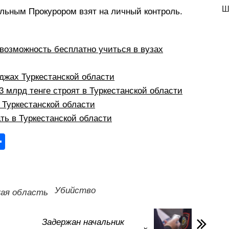
Ш
альным Прокурором взят на личный контроль.
:
возможность бесплатно учиться в вузах
жах Туркестанской области
 млрд тенге строят в Туркестанской области
в Туркестанской области
ть в Туркестанской области
О
тп
р
а
Убийство
кая область
в
и
Задержан начальник