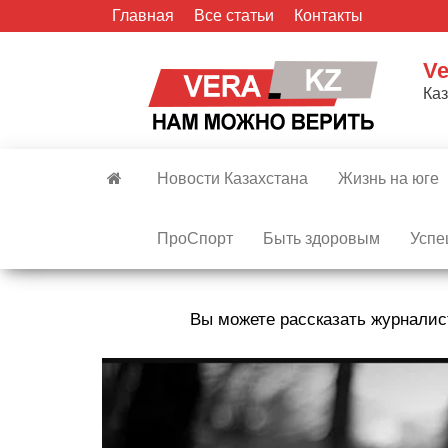
Skip
Главная
Все статьи
Контакты
to
the
Ve
content
Ка
Новости Казахстана
Жизнь на юге
ПроСпорт
Быть здоровым
Успе
Вы можете рассказать журналис