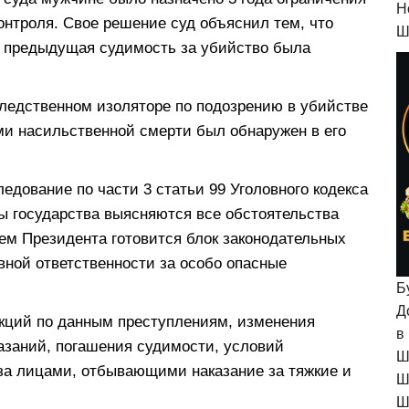
H
онтроля. Свое решение суд объяснил тем, что
Ш
о предыдущая судимость за убийство была
следственном изоляторе по подозрению в убийстве
ами насильственной смерти был обнаружен в его
едование по части 3 статьи 99 Уголовного кодекса
ы государства выясняются все обстоятельства
ем Президента готовится блок законодательных
вной ответственности за особо опасные
Б
Д
кций по данным преступлениям, изменения
в
азаний, погашения судимости, условий
Ш
за лицами, отбывающими наказание за тяжкие и
Ш
Ш