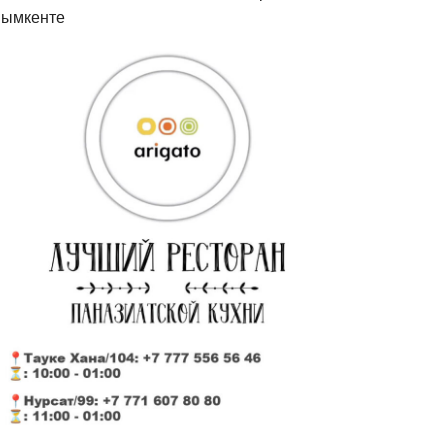
ымкенте