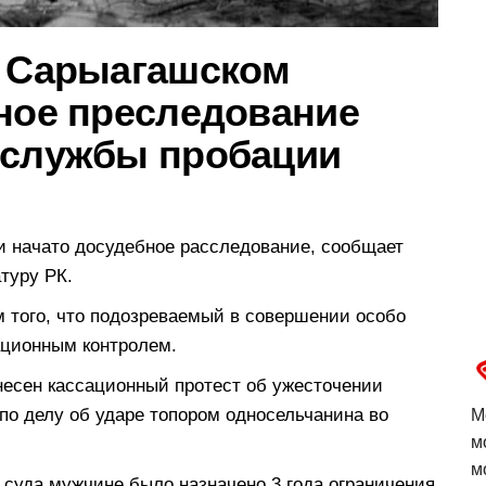
в Сарыагашском
вное преследование
 службы пробации
 начато досудебное расследование, сообщает
туру РК.
м того, что подозреваемый в совершении особо
ационным контролем.
несен кассационный протест об ужесточении
по делу об ударе топором односельчанина во
М
м
м
 суда мужчине было назначено 3 года ограничения