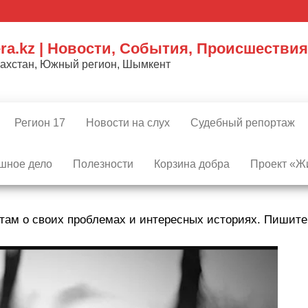
ra.kz | Новости, События, Происшествия
захстан, Южный регион, Шымкент
Регион 17
Новости на слух
Судебный репортаж
шное дело
Полезности
Корзина добра
Проект «Жи
там о своих проблемах и интересных историях. Пишит