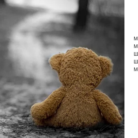
M
М
Ш
Ш
М