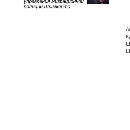
управления миграционной
ть
полиции Шымкента
A
К
Ш
Ш