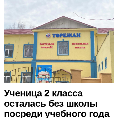
в
и
г
а
ц
и
ю
Ученица 2 класса
осталась без школы
посреди учебного года