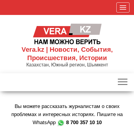
Skip
П
to
о
the
к
content
а
з
а
Vera.kz | Новости, События,
т
Происшествия, Истории
ь
Казахстан, Южный регион, Шымкент
/
С
к
р
ы
Вы можете рассказать журналистам о своих
т
ь
проблемах и интересных историях. Пишите на
н
WhatsApp
8 700 357 10 10
а