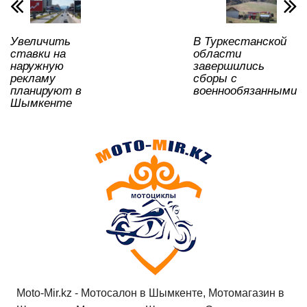
p
o
ss
ть
k
ni
Увеличить
В Туркестанской
ki
ставки на
области
наружную
завершились
рекламу
сборы с
планируют в
военнообязанными
Шымкенте
Moto-Mir.kz - Мотосалон в Шымкенте, Мотомагазин в