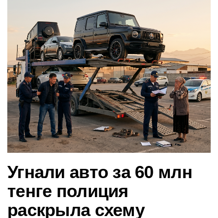
в
и
г
а
ц
и
ю
Угнали авто за 60 млн
тенге полиция
раскрыла схему