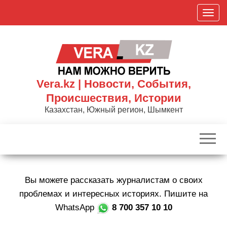
Skip
П
to
о
the
к
content
а
з
а
Vera.kz | Новости, События,
т
Происшествия, Истории
ь
Казахстан, Южный регион, Шымкент
/
С
к
р
ы
Вы можете рассказать журналистам о своих
т
ь
проблемах и интересных историях. Пишите на
н
WhatsApp
8 700 357 10 10
а