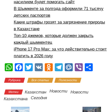
насилием будет помогать сайт
В Шымкенте за полгода оформили 71 тысячу
детских паспортов
Какие штрафы грозят за загрязнение природы
в Казахстане
Топ-10 джемов, которые должен закрыть
каждый шымкентец
iPhone 17 Pro Max: за что действительно стоит
платить в 2026 году
W
F
T
V
O
T
M
Vi
О
h
a
wi
K
d
el
ail
b
тп
Рубрика
Все статьи
Полезности
at
c
tt
n
e
.R
er
р
s
e
er
o
gr
u
а
Новости
Казахстан
Новости
Метки
A
b
kl
a
в
Сегодня
Казахстана
p
o
a
m
и