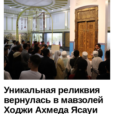
в
и
г
а
ц
и
ю
Уникальная реликвия
вернулась в мавзолей
Ходжи Ахмеда Ясауи