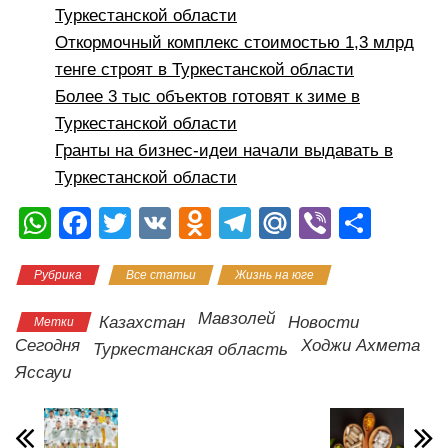
Туркестанской области
Откормочный комплекс стоимостью 1,3 млрд
тенге строят в Туркестанской области
Более 3 тыс объектов готовят к зиме в
Туркестанской области
Гранты на бизнес-идеи начали выдавать в
Туркестанской области
W
F
T
V
O
T
M
Vi
О
h
a
wi
K
d
el
ail
b
тп
Рубрика
Все статьи
Жизнь на юге
at
c
tt
n
e
.R
er
р
s
e
er
o
gr
u
а
Мавзолей
Казахстан
Новости
Метки
A
b
kl
a
в
Сегодня
Ходжи Ахмета
Туркестанская область
Яссауи
p
o
a
m
и
p
o
ss
ть
k
ni