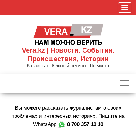
Skip
П
to
о
the
к
content
а
з
а
Vera.kz | Новости, События,
т
Происшествия, Истории
ь
Казахстан, Южный регион, Шымкент
/
С
к
р
ы
Вы можете рассказать журналистам о своих
т
ь
проблемах и интересных историях. Пишите на
н
WhatsApp
8 700 357 10 10
а