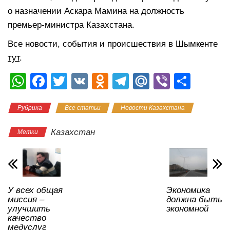
о назначении Аскара Мамина на должность
премьер-министра Казахстана.
Все новости, события и происшествия в Шымкенте
тут
.
W
F
T
V
O
T
M
Vi
О
h
a
wi
K
d
el
ail
b
тп
Рубрика
Все статьи
Новости Казахстана
at
c
tt
n
e
.R
er
р
s
e
er
o
gr
u
а
Казахстан
Метки
A
b
kl
a
в
p
o
a
m
и
p
o
ss
ть
У всех общая
Экономика
k
ni
миссия –
должна быть
ki
улучшить
экономной
качество
медуслуг