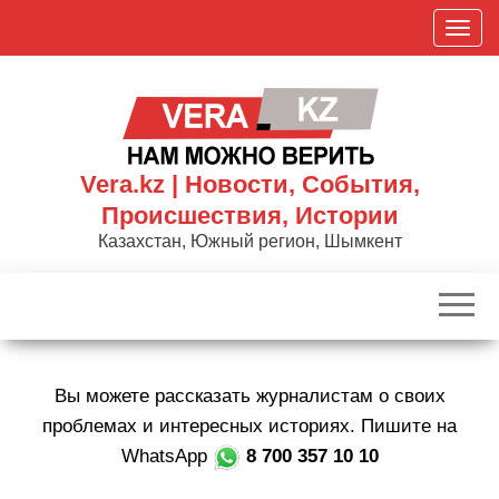
Skip
П
to
о
the
к
content
а
з
а
Vera.kz | Новости, События,
т
Происшествия, Истории
ь
Казахстан, Южный регион, Шымкент
/
С
к
р
ы
Вы можете рассказать журналистам о своих
т
ь
проблемах и интересных историях. Пишите на
н
WhatsApp
8 700 357 10 10
а