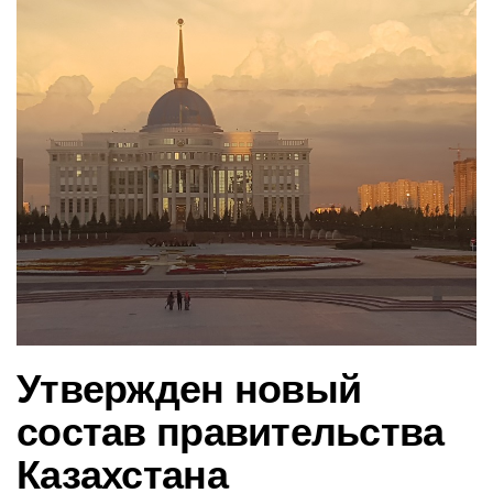
в
и
г
а
ц
и
ю
Утвержден новый
состав правительства
Казахстана