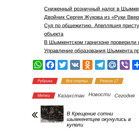
Сниженный розничный налог в Шымкен
Двойник Сергея Жукова из «Руки Вве
Суд по общежитию. Апелляция присту
объекта
В Шымкентском гарнизоне проверили 
Управление образования Шымкента пр
W
F
T
V
O
T
M
Vi
h
a
wi
K
d
el
ail
b
Рубрика
Все статьи
Регион 17
at
c
tt
n
e
.R
er
s
e
er
o
gr
u
Новости
Казахстан
Сегодня
Метки
A
b
kl
a
p
o
a
m
В Крещение сотни
шымкентцев окунулись в
p
o
ss
купели
k
ni