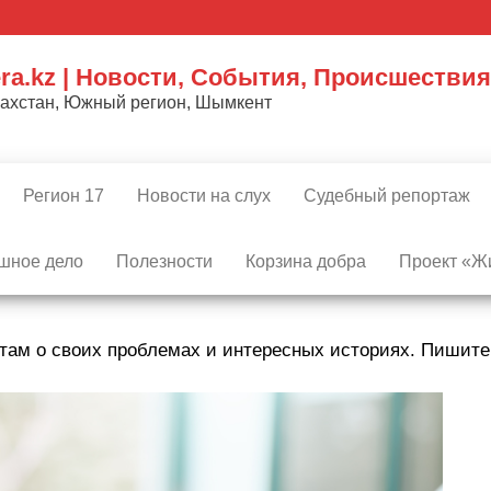
ra.kz | Новости, События, Происшествия
захстан, Южный регион, Шымкент
Регион 17
Новости на слух
Судебный репортаж
шное дело
Полезности
Корзина добра
Проект «Жи
там о своих проблемах и интересных историях. Пишит