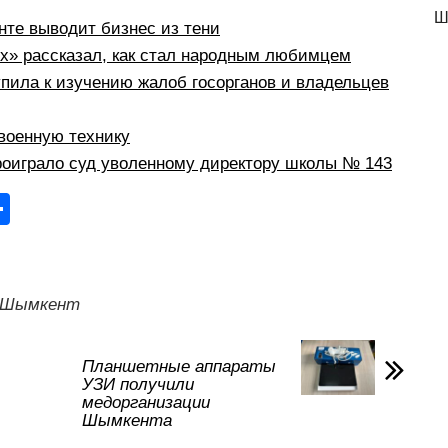
Ш
те выводит бизнес из тени
рх» рассказал, как стал народным любимцем
пила к изучению жалоб госорганов и владельцев
военную технику
оиграло суд уволенному директору школы № 143
О
тп
р
а
Шымкент
в
и
Планшетные аппараты
УЗИ получили
ть
медорганизации
Шымкента