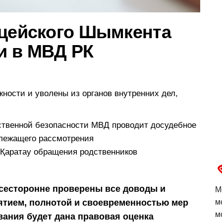
ицейского Шымкента
и в МВД РК
ности и уволены из органов внутренних дел,
ственной безопасности МВД проводит досудебное
длежащего рассмотрения
 Қаратау обращения родственников
всесторонне проверены все доводы и
М
ятием, полнотой и своевременностью мер
м
м
вания будет дана правовая оценка