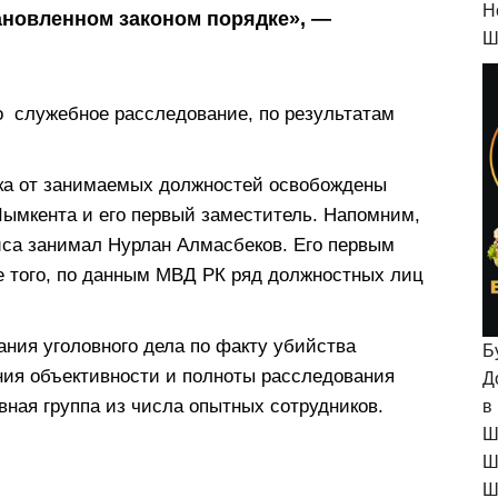
H
ановленном законом порядке», —
Ш
о служебное расследование, по результатам
ка от занимаемых должностей освобождены
ымкента и его первый заместитель. Напомним,
иса занимал Нурлан Алмасбеков. Его первым
 того, по данным МВД РК ряд должностных лиц
ния уголовного дела по факту убийства
Б
ния объективности и полноты расследования
Д
ная группа из числа опытных сотрудников.
в
Ш
Ш
Ш