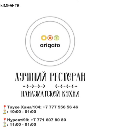
ымкенте