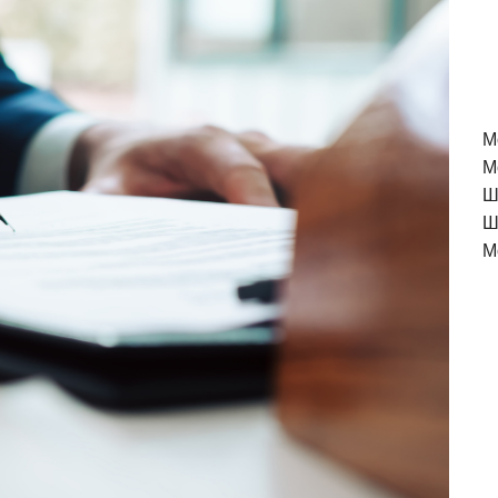
M
М
Ш
Ш
М