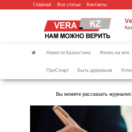
Skip
Главная
Все статьи
Контакты
to
the
Ve
content
Ка
Новости Казахстана
Жизнь на юге
ПроСпорт
Быть здоровым
Успе
Вы можете рассказать журналис