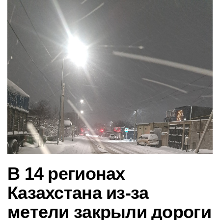
в
и
г
а
ц
и
ю
В 14 регионах
Казахстана из-за
метели закрыли дороги