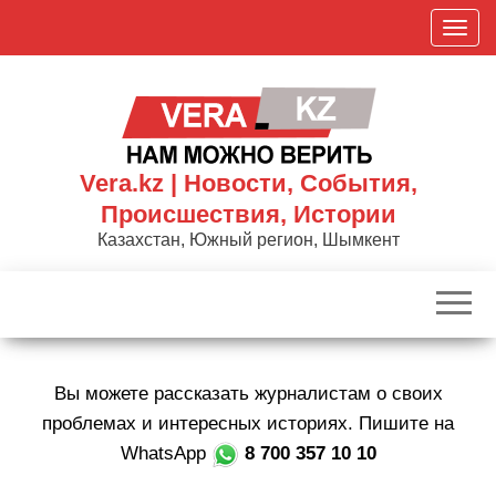
Skip
П
to
о
the
к
content
а
з
а
Vera.kz | Новости, События,
т
Происшествия, Истории
ь
Казахстан, Южный регион, Шымкент
/
С
к
р
ы
Вы можете рассказать журналистам о своих
т
ь
проблемах и интересных историях. Пишите на
н
WhatsApp
8 700 357 10 10
а