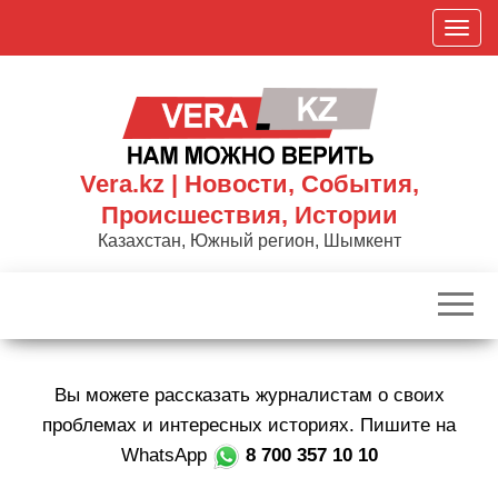
Skip
П
to
о
the
к
content
а
з
а
Vera.kz | Новости, События,
т
Происшествия, Истории
ь
Казахстан, Южный регион, Шымкент
/
С
к
р
ы
Вы можете рассказать журналистам о своих
т
ь
проблемах и интересных историях. Пишите на
н
WhatsApp
8 700 357 10 10
а