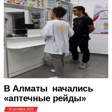
в
и
г
а
ц
и
ю
В Алматы начались
«аптечные рейды»
10 октября, 2023