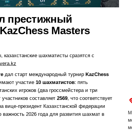
л престижный
KazChess Masters
, казахстанские шахматисты сразятся с
vera.kz
re
дал старт международный турнир
KazChess
нимают участие
10 шахматистов
: пять
танских игроков (два гроссмейстера и три
 участников составляет
2569
, что соответствует
ира вице-президент Казахстанской федерации
М
 важность 2026 года для развития шахмат в
м
м