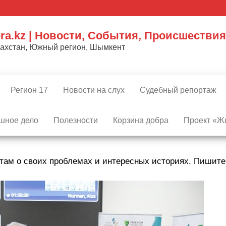
ra.kz | Новости, События, Происшествия
захстан, Южный регион, Шымкент
Регион 17
Новости на слух
Судебный репортаж
шное дело
Полезности
Корзина добра
Проект «Жи
там о своих проблемах и интересных историях. Пишит