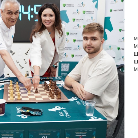
M
М
Ш
Ш
М