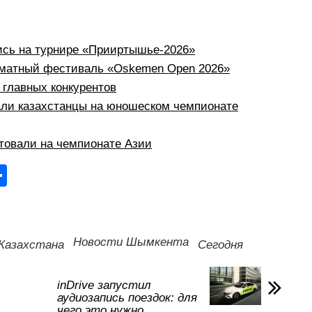
ись на турнире «Прииртышье-2026»
хматный фестиваль «Oskemen Open 2026»
 главных конкурентов
али казахстанцы на юношеском чемпионате
товали на чемпионате Азии
О
тп
р
а
Новости Шымкента
Казахстана
Сегодня
в
и
inDrive запустил
аудиозапись поездок: для
ть
чего это нужно