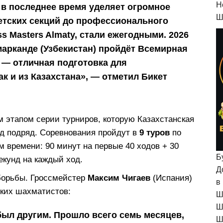
H
 в последнее время уделяет огромное
Ш
етских секций до профессионального
ss Masters Almaty, стали ежегодными. 2026
марканде (Узбекистан) пройдёт Всемирная
 — отличная подготовка для
ак и из Казахстана», — отметил Бикет
 этапом серии турниров, которую Казахстанская
д подряд. Соревнования пройдут в
9 туров
по
м времени: 90 минут на первые 40 ходов + 30
Б
екунд на каждый ход.
Д
борьбы. Гроссмейстер
Максим Чигаев
(Испания)
в
ских шахматистов:
Ш
Ш
 был другим. Прошло всего семь месяцев,
Ш