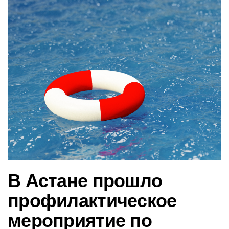
в
и
г
а
ц
и
ю
В Астане прошло
профилактическое
мероприятие по