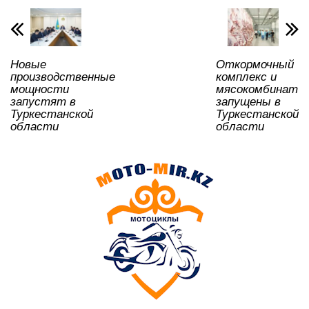
p
o
a
m
и
p
o
ss
ть
k
ni
Новые
Откормочный
ki
производственные
комплекс и
мощности
мясокомбинат
запустят в
запущены в
Туркестанской
Туркестанской
области
области