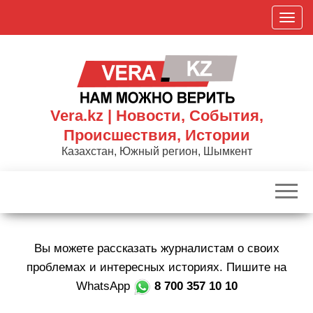
Skip
П
to
о
the
к
content
а
з
а
Vera.kz | Новости, События,
т
Происшествия, Истории
ь
Казахстан, Южный регион, Шымкент
/
С
к
р
ы
Вы можете рассказать журналистам о своих
т
ь
проблемах и интересных историях. Пишите на
н
WhatsApp
8 700 357 10 10
а