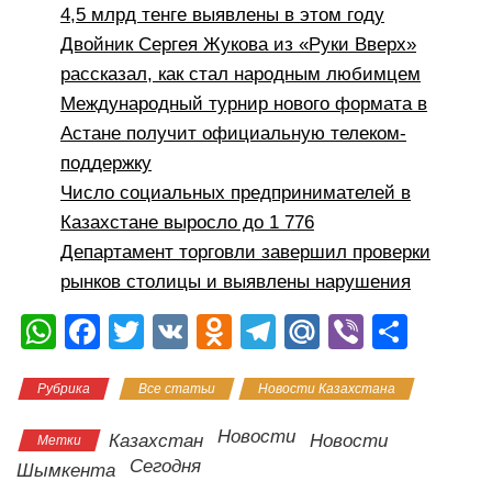
4,5 млрд тенге выявлены в этом году
Двойник Сергея Жукова из «Руки Вверх»
рассказал, как стал народным любимцем
Международный турнир нового формата в
Астане получит официальную телеком-
поддержку
Число социальных предпринимателей в
Казахстане выросло до 1 776
Департамент торговли завершил проверки
рынков столицы и выявлены нарушения
W
F
T
V
O
T
M
Vi
О
h
a
wi
K
d
el
ail
b
тп
Рубрика
Все статьи
Новости Казахстана
at
c
tt
n
e
.R
er
р
s
e
er
o
gr
u
а
Новости
Казахстан
Новости
Метки
A
b
kl
a
в
Сегодня
Шымкента