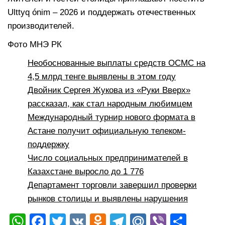
Ulttyq ónim – 2026 и поддержать отечественных
производителей.
Фото МНЭ РК
Необоснованные выплаты средств ОСМС на
4,5 млрд тенге выявлены в этом году
Двойник Сергея Жукова из «Руки Вверх»
рассказал, как стал народным любимцем
Международный турнир нового формата в
Астане получит официальную телеком-
поддержку
Число социальных предпринимателей в
Казахстане выросло до 1 776
Департамент торговли завершил проверки
рынков столицы и выявлены нарушения
W
F
T
V
O
T
M
Vi
О