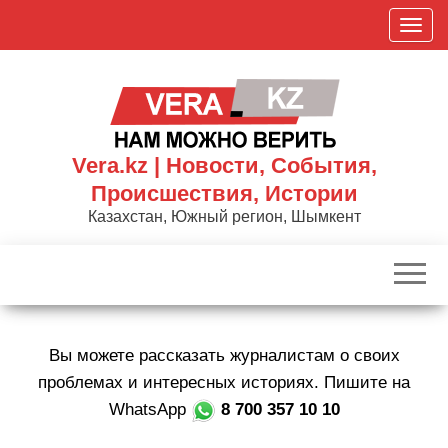
Skip
П
to
о
the
к
content
а
з
а
Vera.kz | Новости, События,
т
Происшествия, Истории
ь
Казахстан, Южный регион, Шымкент
/
С
к
р
ы
Вы можете рассказать журналистам о своих
т
ь
проблемах и интересных историях. Пишите на
н
WhatsApp
8 700 357 10 10
а