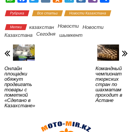
h
a
wi
K
d
el
ail
b
тп
Рубрика
Все статьи
Новости Казахстана
at
c
tt
n
e
.R
er
р
s
e
er
o
gr
u
а
Новости
казахстан
Новости
Метки
A
b
kl
a
в
Сегодня
Казахстана
шымкент
p
o
a
m
и
p
o
ss
ть
k
ni
Онлайн
Командный
ki
площадки
чемпионат
обяжут
тюркских
продвигать
стран по
товары с
шахматам
пометкой
проходит в
«Сделано в
Астане
Казахстане»