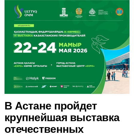
в
и
г
а
ц
и
ю
В Астане пройдет
крупнейшая выставка
отечественных