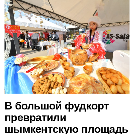
в
и
г
а
ц
и
ю
В большой фудкорт
превратили
шымкентскую площадь