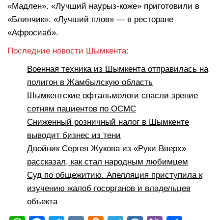
«Мадлен». «Лучший наурыз-коже» приготовили в
«Блинчик». «Лучший плов» — в ресторане
«Афросиаб».
Последние новости Шымкента:
Военная техника из Шымкента отправилась на
полигон в Жамбылскую область
Шымкентские офтальмологи спасли зрение
сотням пациентов по ОСМС
Сниженный розничный налог в Шымкенте
выводит бизнес из тени
Двойник Сергея Жукова из «Руки Вверх»
рассказал, как стал народным любимцем
Суд по общежитию. Апелляция приступила к
изучению жалоб госорганов и владельцев
объекта