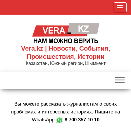
Skip
П
to
о
the
к
content
а
з
а
Vera.kz | Новости, События,
т
Происшествия, Истории
ь
Казахстан, Южный регион, Шымкент
/
С
к
р
ы
Вы можете рассказать журналистам о своих
т
ь
проблемах и интересных историях. Пишите на
н
WhatsApp
8 700 357 10 10
а