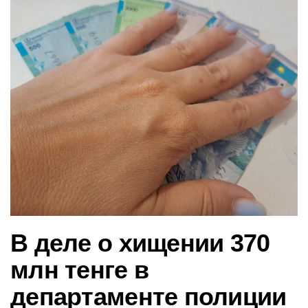
в
и
г
а
ц
и
ю
В деле о хищении 370
млн тенге в
департаменте полиции