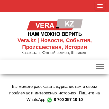
Skip
П
to
о
the
к
content
а
з
а
Vera.kz | Новости, События,
т
Происшествия, Истории
ь
Казахстан, Южный регион, Шымкент
/
С
к
р
ы
Вы можете рассказать журналистам о своих
т
ь
проблемах и интересных историях. Пишите на
н
WhatsApp
8 700 357 10 10
а