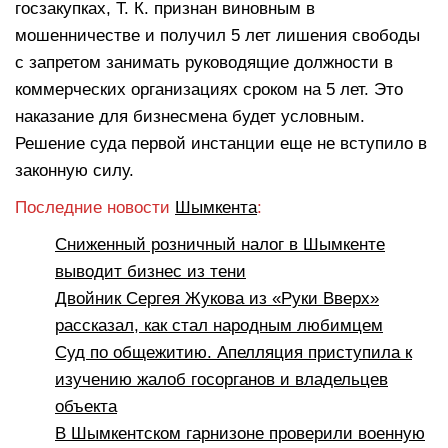
госзакупках, Т. К. признан виновным в
мошенничестве и получил 5 лет лишения свободы
с запретом занимать руководящие должности в
коммерческих организациях сроком на 5 лет. Это
наказание для бизнесмена будет условным.
Решение суда первой инстанции еще не вступило в
законную силу.
Последние новости
Шымкента
:
Сниженный розничный налог в Шымкенте
выводит бизнес из тени
Двойник Сергея Жукова из «Руки Вверх»
рассказал, как стал народным любимцем
Суд по общежитию. Апелляция приступила к
изучению жалоб госорганов и владельцев
объекта
В Шымкентском гарнизоне проверили военную