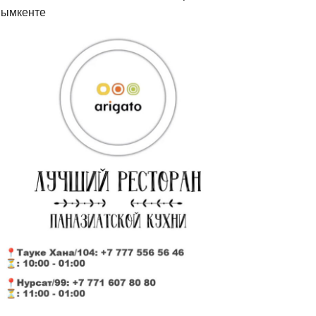
ымкенте