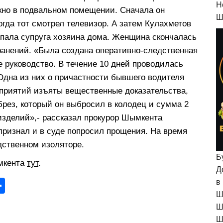
H
окно в подвальном помещении. Сначала он
Ш
огда тот смотрел телевизор. А затем Кулахметов
 спала супруга хозяина дома. Женщина скончалась
анений. «Была создана оперативно-следственная
 руководство. В течение 10 дней проводилась
Одна из них о причастности бывшего водителя
приятий изъяты вещественные доказательства,
брез, который он выбросил в колодец и сумма 2
изделий»,- рассказал прокурор Шымкента
признал и в суде попросил прощения. На время
дственном изоляторе.
Б
мкента
тут
.
Д
О
в
Ш
тп
Ш
р
Ш