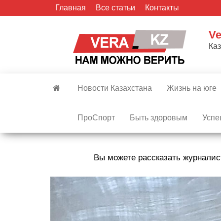
Skip
Главная
Все статьи
Контакты
to
the
Ve
content
Ка
Новости Казахстана
Жизнь на юге
ПроСпорт
Быть здоровым
Успе
Вы можете рассказать журналис