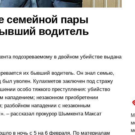
е семейной пары
бывший водитель
кента подозреваемому в двойном убийстве выдана
ревается их бывший водитель. Он знал семью,
ад был уволен. Кулахметов заключен под стражу
ршении особо тяжкого преступления: убийство
ым нападением; незаконном приобретении
я; разбойном нападении с незаконным
». – рассказал прокурор Шымкента Максат
М
м
м
шло в ночь с 5 на 6 февраля. По материалам