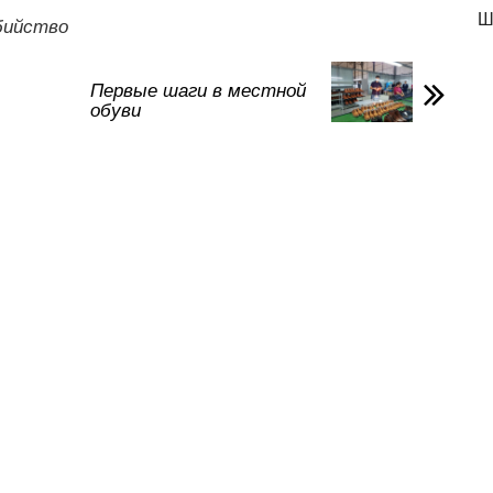
а
Ш
бийство
в
и
Первые шаги в местной
обуви
ть