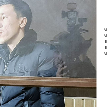
M
М
Ш
Ш
М