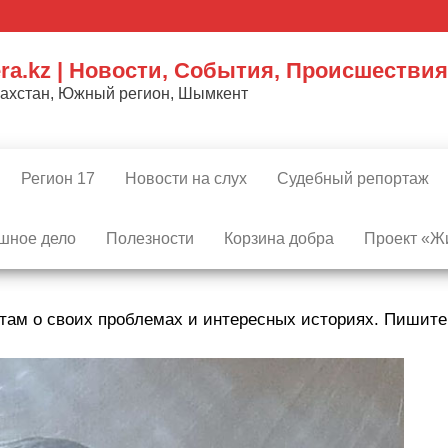
ra.kz | Новости, События, Происшествия
захстан, Южный регион, Шымкент
Регион 17
Новости на слух
Судебный репортаж
шное дело
Полезности
Корзина добра
Проект «Жи
там о своих проблемах и интересных историях. Пишит