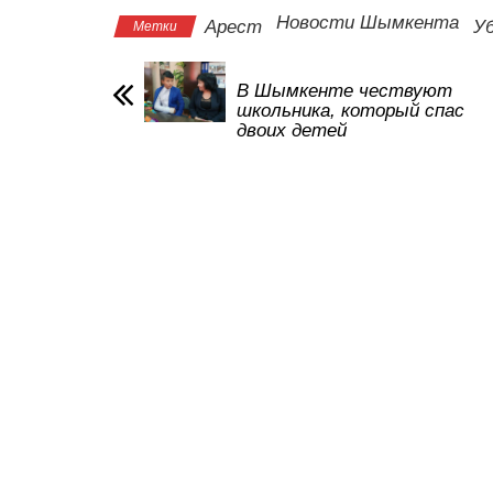
s
e
er
o
gr
u
Новости Шымкента
Арест
У
Метки
A
b
kl
a
p
o
a
m
В Шымкенте чествуют
школьника, который спас
p
o
ss
двоих детей
k
ni
ki