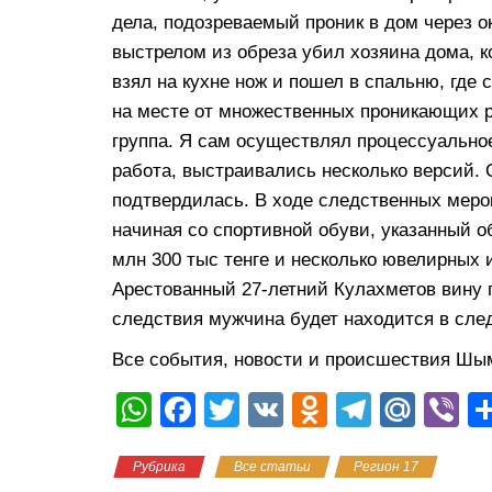
дела, подозреваемый проник в дом через 
выстрелом из обреза убил хозяина дома, к
взял на кухне нож и пошел в спальню, где
на месте от множественных проникающих р
группа. Я сам осуществлял процессуальное
работа, выстраивались несколько версий. 
подтвердилась. В ходе следственных меро
начиная со спортивной обуви, указанный о
млн 300 тыс тенге и несколько ювелирных 
Арестованный 27-летний Кулахметов вину 
следствия мужчина будет находится в сле
Все события, новости и происшествия Шы
W
F
T
V
O
T
M
Vi
h
a
wi
K
d
el
ail
b
Рубрика
Все статьи
Регион 17
at
c
tt
n
e
.R
er