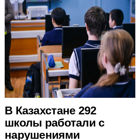
в
и
г
а
ц
и
ю
В Казахстане 292
школы работали с
нарушениями