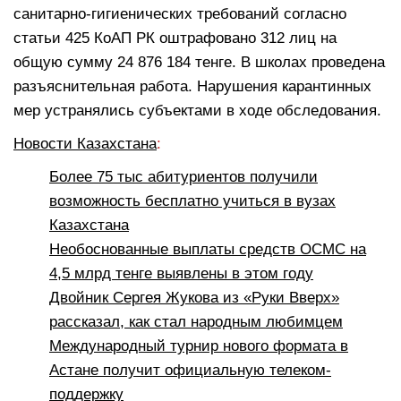
санитарно-гигиенических требований согласно
статьи 425 КоАП РК оштрафовано 312 лиц на
общую сумму 24 876 184 тенге. В школах проведена
разъяснительная работа. Нарушения карантинных
мер устранялись субъектами в ходе обследования.
Новости Казахстана
:
Более 75 тыс абитуриентов получили
возможность бесплатно учиться в вузах
Казахстана
Необоснованные выплаты средств ОСМС на
4,5 млрд тенге выявлены в этом году
Двойник Сергея Жукова из «Руки Вверх»
рассказал, как стал народным любимцем
Международный турнир нового формата в
Астане получит официальную телеком-
поддержку