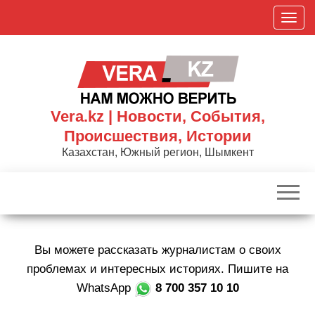
Skip
П
to
о
the
к
content
а
з
а
Vera.kz | Новости, События,
т
Происшествия, Истории
ь
Казахстан, Южный регион, Шымкент
/
С
к
р
ы
Вы можете рассказать журналистам о своих
т
ь
проблемах и интересных историях. Пишите на
н
WhatsApp
8 700 357 10 10
а