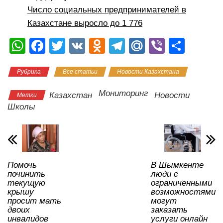
Число социальных предпринимателей в
Казахстане выросло до 1 776
W
F
T
V
O
T
M
Vi
О
h
a
wi
K
d
el
ail
b
тп
Рубрика
Все статьи
Новости Казахстана
at
c
tt
n
e
.R
er
р
s
e
er
o
gr
u
а
Мониторинг
Казахстан
Новости
Метки
A
b
kl
a
в
Школы
p
o
a
m
и
p
o
ss
ть
k
ni
Помочь
В Шымкенте
ki
починить
люди с
текущую
ограниченными
крышу
возможностями
просит мать
могут
двоих
заказать
инвалидов
услуги онлайн