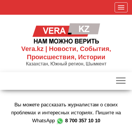
Skip
П
to
о
the
к
content
а
з
а
Vera.kz | Новости, События,
т
Происшествия, Истории
ь
Казахстан, Южный регион, Шымкент
/
С
к
р
ы
Вы можете рассказать журналистам о своих
т
ь
проблемах и интересных историях. Пишите на
н
WhatsApp
8 700 357 10 10
а