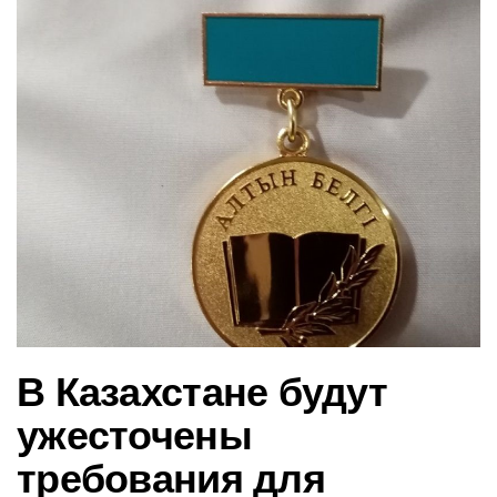
в
и
г
а
ц
и
ю
В Казахстане будут
ужесточены
требования для