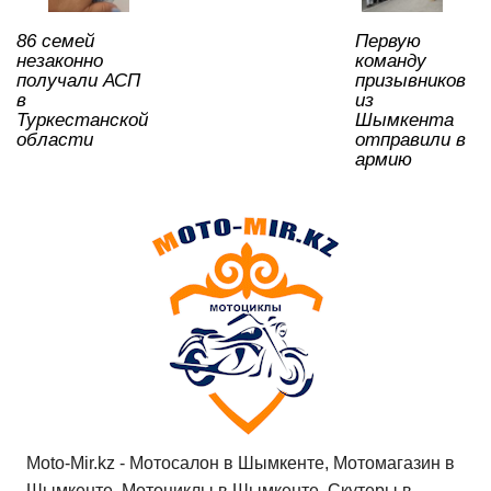
k
ni
86 семей
Первую
ki
незаконно
команду
получали АСП
призывников
в
из
Туркестанской
Шымкента
области
отправили в
армию
Moto-Mir.kz - Мотосалон в Шымкенте, Мотомагазин в
Шымкенте, Мотоциклы в Шымкенте, Скутеры в