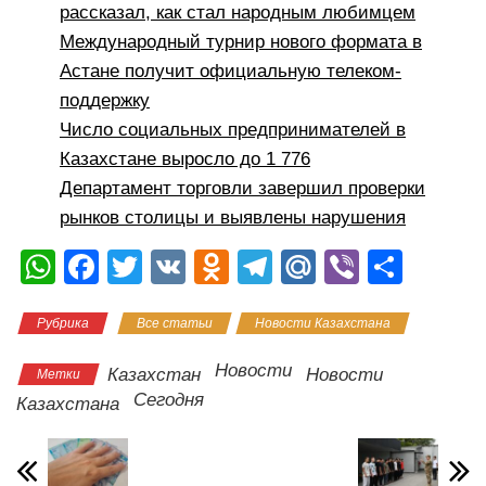
рассказал, как стал народным любимцем
Международный турнир нового формата в
Астане получит официальную телеком-
поддержку
Число социальных предпринимателей в
Казахстане выросло до 1 776
Департамент торговли завершил проверки
рынков столицы и выявлены нарушения
W
F
T
V
O
T
M
Vi
О
h
a
wi
K
d
el
ail
b
тп
Рубрика
Все статьи
Новости Казахстана
at
c
tt
n
e
.R
er
р
s
e
er
o
gr
u
а
Новости
Казахстан
Новости
Метки
A
b
kl
a
в
Сегодня
Казахстана
p
o
a
m
и
p
o
ss
ть