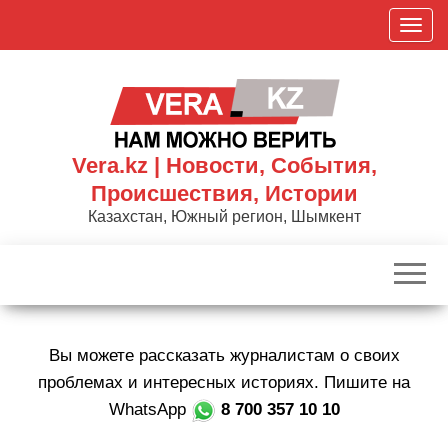
Skip
П
to
о
the
к
content
а
з
а
Vera.kz | Новости, События,
т
Происшествия, Истории
ь
Казахстан, Южный регион, Шымкент
/
С
к
р
ы
Вы можете рассказать журналистам о своих
т
ь
проблемах и интересных историях. Пишите на
н
WhatsApp
8 700 357 10 10
а