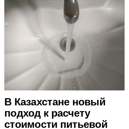
в
и
г
а
ц
и
ю
В Казахстане новый
подход к расчету
стоимости питьевой