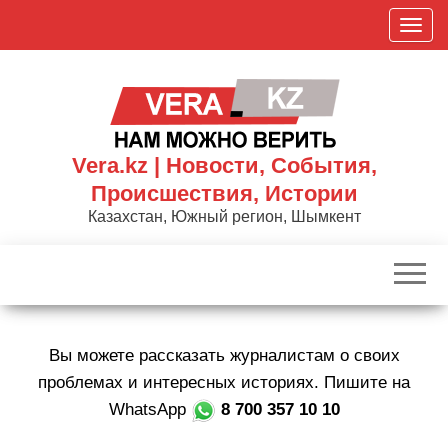
Skip
П
to
о
the
к
content
а
з
а
Vera.kz | Новости, События,
т
Происшествия, Истории
ь
Казахстан, Южный регион, Шымкент
/
С
к
р
ы
Вы можете рассказать журналистам о своих
т
ь
проблемах и интересных историях. Пишите на
н
WhatsApp
8 700 357 10 10
а