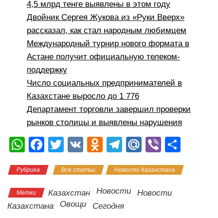
4,5 млрд тенге выявлены в этом году
Двойник Сергея Жукова из «Руки Вверх»
рассказал, как стал народным любимцем
Международный турнир нового формата в
Астане получит официальную телеком-
поддержку
Число социальных предпринимателей в
Казахстане выросло до 1 776
Департамент торговли завершил проверки
рынков столицы и выявлены нарушения
W
F
T
V
O
T
M
Vi
О
h
a
wi
K
d
el
ail
b
тп
Рубрика
Все статьи
Новости Казахстана
at
c
tt
n
e
.R
er
р
s
e
er
o
gr
u
а
Новости
Казахстан
Новости
Метки
A
b
kl
a
в
Овощи
Казахстана
Сегодня