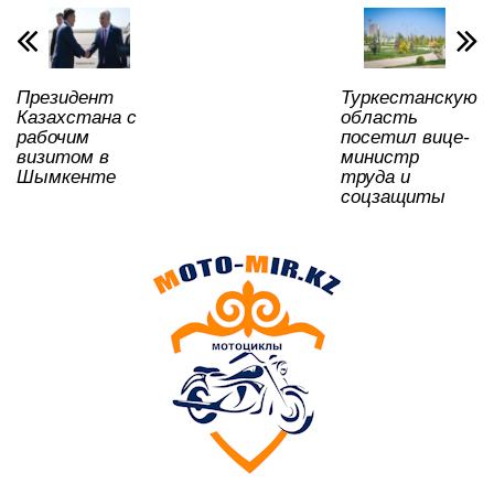
p
o
a
m
и
p
o
ss
ть
k
ni
Президент
Туркестанскую
ki
Казахстана с
область
рабочим
посетил вице-
визитом в
министр
Шымкенте
труда и
соцзащиты