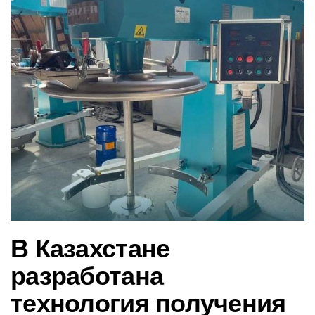
в
и
г
а
ц
и
ю
В Казахстане
разработана
технология получения