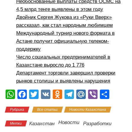
Необоснованные выплаты средств ОСМС на
4,5 млрд тенге выявлены в этом году
Двойник Сергея Жукова из «Руки Вверх»
рассказал, как стал народным любимцем
Международный турнир нового формата в
Астане получит официальную телеком-
поддержку
Число социальных предпринимателей в
Казахстане выросло до 1 776
Департамент торговли завершил проверки
рынков столицы и выявлены нарушения
W
F
T
V
O
T
M
Vi
О
h
a
wi
K
d
el
ail
b
тп
Рубрика
Все статьи
Новости Казахстана
at
c
tt
n
e
.R
er
р
s
e
er
o
gr
u
а
Новости
Казахстан
Разработки
Метки
A
b
kl
a
в