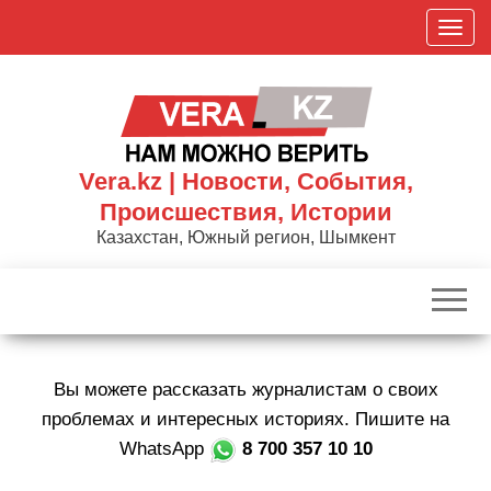
Skip
П
to
о
the
к
content
а
з
а
Vera.kz | Новости, События,
т
Происшествия, Истории
ь
Казахстан, Южный регион, Шымкент
/
С
к
р
ы
Вы можете рассказать журналистам о своих
т
ь
проблемах и интересных историях. Пишите на
н
WhatsApp
8 700 357 10 10
а