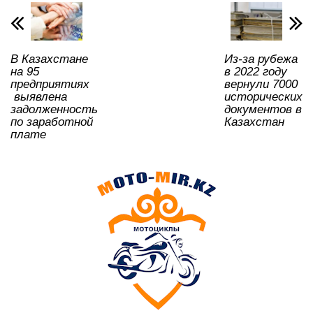
p
o
a
m
и
p
o
ss
ть
В Казахстане
Из-за рубежа
k
ni
на 95
в 2022 году
ki
предприятиях
вернули 7000
выявлена
исторических
задолженность
документов в
по заработной
Казахстан
плате