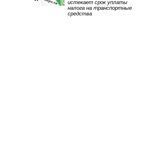
истекает срок уплаты
p
o
ss
налога на транспортные
средства
k
ni
ki