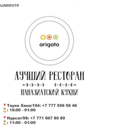
ымкенте