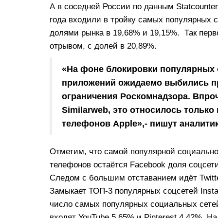
А в соседней России по данным Statcounter
года входили в тройку самых популярных 
долями рынка в 19,68% и 19,15%. Так перв
отрывом, с долей в 20,89%.
«На фоне блокировки популярных 
приложений ожидаемо выбились п
ограничения Роскомнадзора. Впроч
Similarweb, это относилось только
телефонов Apple»,- пишут аналитик
Отметим, что самой популярной социальн
телефонов остаётся Facebook доля соцсети
Следом с большим отставанием идёт Twitter
Замыкает ТОП-3 популярных соцсетей Inst
число самых популярных социальных сете
входят YouTube 5,65% и Pinterest 4,42%. Н