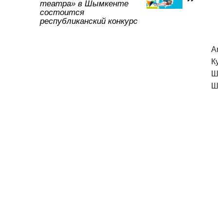
театра» в Шымкенте
ть
состоится
республиканский конкурс
A
К
Ш
Ш