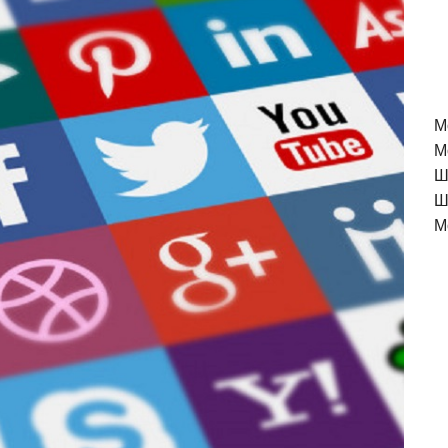
M
М
Ш
Ш
М