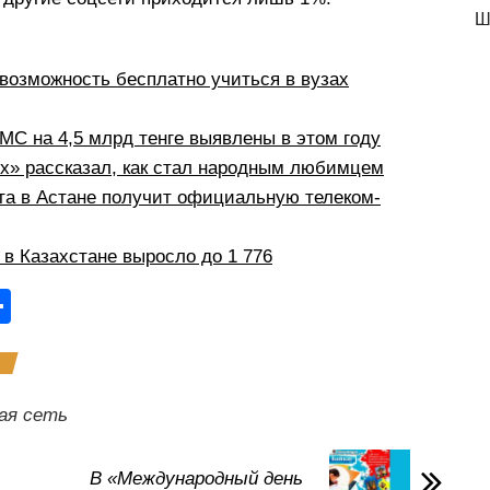
Ш
возможность бесплатно учиться в вузах
С на 4,5 млрд тенге выявлены в этом году
рх» рассказал, как стал народным любимцем
а в Астане получит официальную телеком-
в Казахстане выросло до 1 776
О
тп
р
а
ая сеть
в
и
В «Международный день