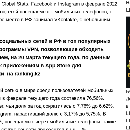
H
 Global Stats, Facebook и Instagram в феврале 2022
Ш
соцсетей посещаемых с мобильных телефонов, с
ое место в РФ занимал VKontakte, с небольшим
социальных сетей в РФ в топ популярных
рограммы VPN, позволяющие обходить
ем, на 20 марта текущего года, по данным
 к приложениям в App Store для
и на ranking.kz
ой сетью в мире среди пользователей мобильных
Б
 в феврале текущего года составила 76,56%.
Д
, чья доля за год сократилась с 7,76% до 6,62%.
в
Ш
agram, нарастивший долю с 3,17% до 5,75%. В
Ш
й, посещаемых через мобильные телефоны, также
Ш
а другие соцсети приходится лишь 1%.