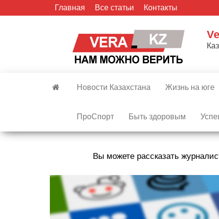
Skip
Главная
Все статьи
Контакты
to
the
Ve
content
Ка
Новости Казахстана
Жизнь на юге
ПроСпорт
Быть здоровым
Успе
Вы можете рассказать журналис