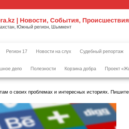
ra.kz | Новости, События, Происшествия
захстан, Южный регион, Шымкент
Регион 17
Новости на слух
Судебный репортаж
шное дело
Полезности
Корзина добра
Проект «Жи
там о своих проблемах и интересных историях. Пишит