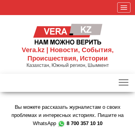
Skip
П
to
о
the
к
content
а
з
а
Vera.kz | Новости, События,
т
Происшествия, Истории
ь
Казахстан, Южный регион, Шымкент
/
С
к
р
ы
Вы можете рассказать журналистам о своих
т
ь
проблемах и интересных историях. Пишите на
н
WhatsApp
8 700 357 10 10
а