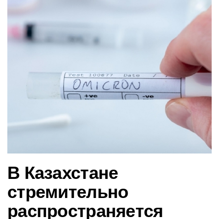
в
и
г
а
ц
и
ю
В Казахстане
стремительно
распространяется