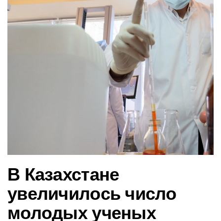
в
и
г
а
ц
и
ю
В Казахстане
увеличилось число
молодых ученых