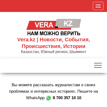
Skip
П
to
о
the
к
content
а
з
а
Vera.kz | Новости, События,
т
Происшествия, Истории
ь
Казахстан, Южный регион, Шымкент
/
С
к
р
ы
Вы можете рассказать журналистам о своих
т
ь
проблемах и интересных историях. Пишите на
н
WhatsApp
8 700 357 10 10
а