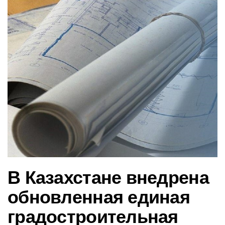
в
и
г
а
ц
и
ю
В Казахстане внедрена
обновленная единая
градостроительная