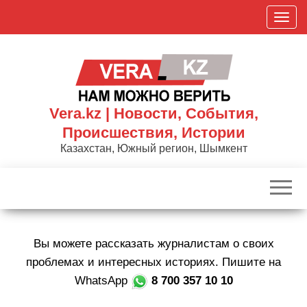
Skip
П
to
о
the
к
content
а
з
а
Vera.kz | Новости, События,
т
Происшествия, Истории
ь
Казахстан, Южный регион, Шымкент
/
С
к
р
ы
Вы можете рассказать журналистам о своих
т
ь
проблемах и интересных историях. Пишите на
н
WhatsApp
8 700 357 10 10
а