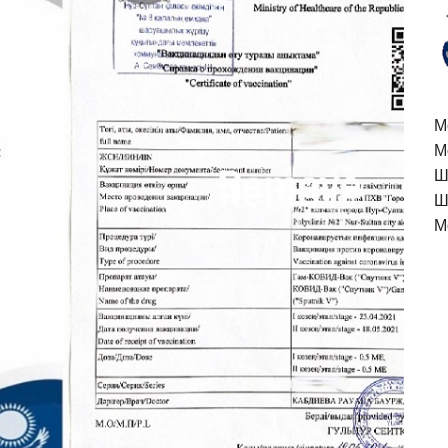
M
М
Ш
Ш
М