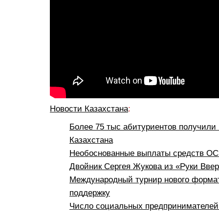
Новости Казахстана
:
Более 75 тыс абитуриентов получили 
Казахстана
Необоснованные выплаты средств ОСМ
Двойник Сергея Жукова из «Руки Вве
Международный турнир нового формат
поддержку
Число социальных предпринимателей 