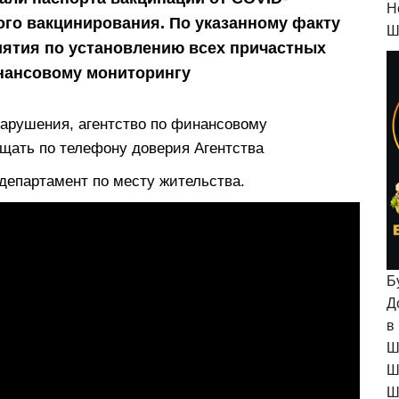
H
кого вакцинирования. По указанному факту
Ш
ятия по установлению всех причастных
инансовому мониторингу
арушения, агентство по финансовому
щать по телефону доверия Агентства
департамент по месту жительства.
Б
Д
в
Ш
Ш
Ш