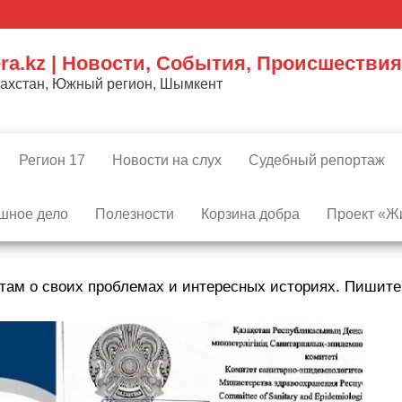
ra.kz | Новости, События, Происшествия
захстан, Южный регион, Шымкент
Регион 17
Новости на слух
Судебный репортаж
шное дело
Полезности
Корзина добра
Проект «Жи
там о своих проблемах и интересных историях. Пишит