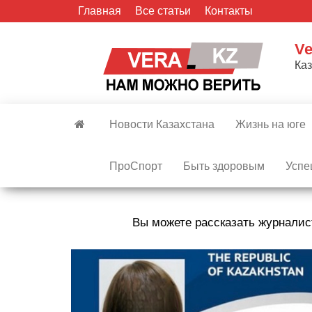
Skip
Главная
Все статьи
Контакты
to
the
Ve
content
Ка
Новости Казахстана
Жизнь на юге
ПроСпорт
Быть здоровым
Успе
Вы можете рассказать журналис