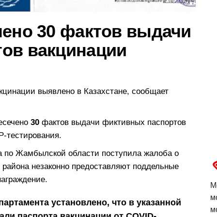
лено 30 фактов выдачи
ов вакцинации
кцинации выявлено в Казахстане, сообщает
ресечено
30
фактов выдачи фиктивных паспортов
Р-тестирования.
а по Жамбылской области поступила жалоба о
о района незаконно предоставляют поддельные
награждение.
М
м
партамента установлено, что в указанной
м
али паспорта вакцинации от COVID-