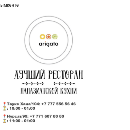
ымкенте