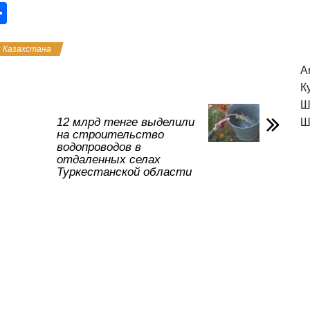
О
тп
 Казахстана
р
A
а
К
в
Ш
и
12 млрд тенге выделили
Ш
на строительство
ть
водопроводов в
отдаленных селах
Туркестанской области