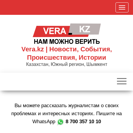
Skip
П
to
о
the
к
content
а
з
а
Vera.kz | Новости, События,
т
Происшествия, Истории
ь
Казахстан, Южный регион, Шымкент
/
С
к
р
ы
Вы можете рассказать журналистам о своих
т
ь
проблемах и интересных историях. Пишите на
н
WhatsApp
8 700 357 10 10
а