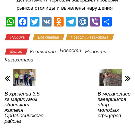
рынков столицы и выявлены нарушения
W
F
T
V
O
T
M
Vi
О
h
a
wi
K
d
el
ail
b
тп
Рубрика
Все статьи
Новости Казахстана
at
c
tt
n
e
.R
er
р
s
e
er
o
gr
u
а
Новости
Казахстан
Новости
Метки
A
b
kl
a
в
Казахстана
p
o
a
m
и
p
o
ss
ть
k
ni
В хранении 3,5
В мегаполисе
ki
кг марихуаны
завершился
обвиняют
сбор
жителя
молодых
Ордабасинского
офицеров
района