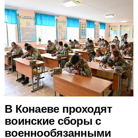
в
и
г
а
ц
и
ю
В Конаеве проходят
воинские сборы с
военнообязанными