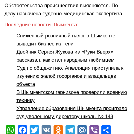
Обстоятельства происшествия выясняются. По
делу назначена судебно-медицинская экспертиза.
Последние новости Шымкента:
Сниженный розничный налог в Шымкенте
выводит бизнес из тени
Двойник Сергея Жукова из «Руки Вверх»
рассказал, как стал народным любимцем
Суд по общежитию. Апелляция приступила к
изучению жалоб госорганов и владельцев
объекта
В Шымкентском гарнизоне проверили военную
технику
Управление образования Шымкента проиграло
суд уволенному директору школы № 143
W
F
T
V
O
T
M
Vi
О