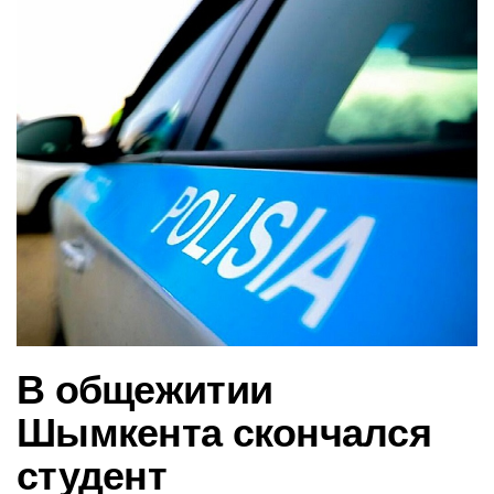
в
и
г
а
ц
и
ю
В общежитии
Шымкента скончался
студент