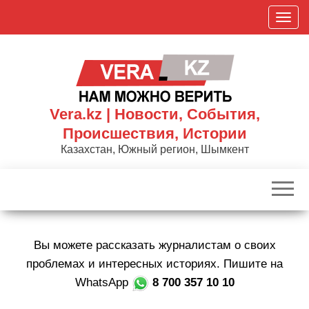
Skip
П
to
о
the
к
content
а
з
а
Vera.kz | Новости, События,
т
Происшествия, Истории
ь
Казахстан, Южный регион, Шымкент
/
С
к
р
ы
Вы можете рассказать журналистам о своих
т
ь
проблемах и интересных историях. Пишите на
н
WhatsApp
8 700 357 10 10
а