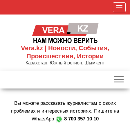
Skip
П
to
о
the
к
content
а
з
а
Vera.kz | Новости, События,
т
Происшествия, Истории
ь
Казахстан, Южный регион, Шымкент
/
С
к
р
ы
Вы можете рассказать журналистам о своих
т
ь
проблемах и интересных историях. Пишите на
н
WhatsApp
8 700 357 10 10
а