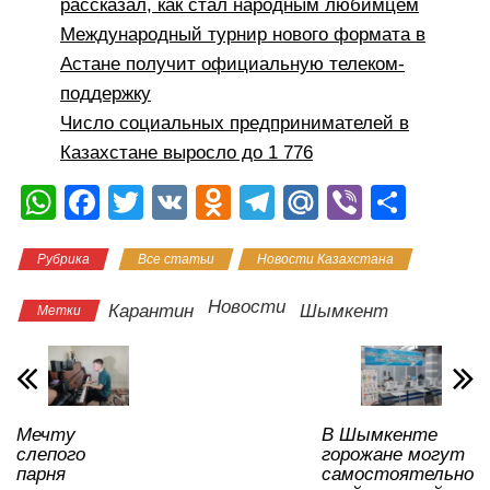
рассказал, как стал народным любимцем
Международный турнир нового формата в
Астане получит официальную телеком-
поддержку
Число социальных предпринимателей в
Казахстане выросло до 1 776
W
F
T
V
O
T
M
Vi
О
h
a
wi
K
d
el
ail
b
тп
Рубрика
Все статьи
Новости Казахстана
at
c
tt
n
e
.R
er
р
s
e
er
o
gr
u
а
Новости
Карантин
Шымкент
Метки
A
b
kl
a
в
p
o
a
m
и
p
o
ss
ть
Мечту
В Шымкенте
k
ni
слепого
горожане могут
ki
парня
самостоятельно