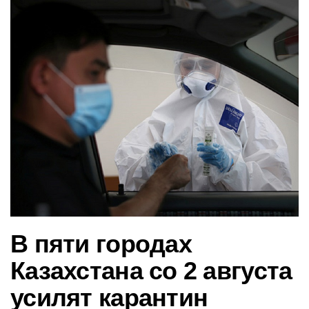
в
и
г
а
ц
и
ю
В пяти городах
Казахстана со 2 августа
усилят карантин