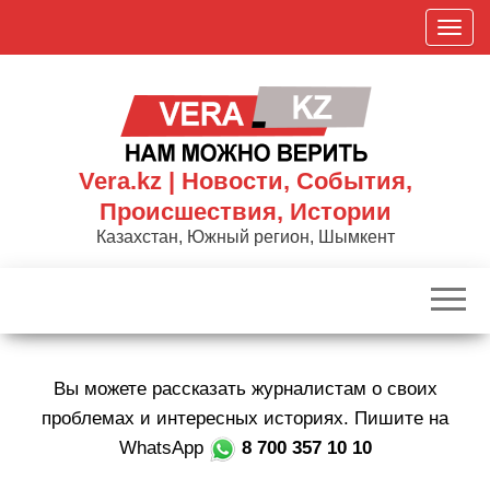
Skip
П
to
о
the
к
content
а
з
а
Vera.kz | Новости, События,
т
Происшествия, Истории
ь
Казахстан, Южный регион, Шымкент
/
С
к
р
ы
Вы можете рассказать журналистам о своих
т
ь
проблемах и интересных историях. Пишите на
н
WhatsApp
8 700 357 10 10
а