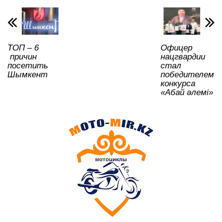
p
o
a
m
и
p
o
ss
ть
k
ni
ТОП – 6
Офицер
ki
причин
нацгвардии
посетить
стал
Шымкент
победителем
конкурса
«Абай әлемі»