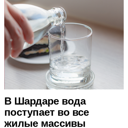
в
и
г
а
ц
и
ю
В Шардаре вода
поступает во все
жилые массивы