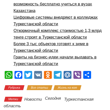
возможность бесплатно учиться в вузах
Казахстана
Цифровые системы внедряют в колледжах
Туркестанской области
Откормочный комплекс стоимостью 1,3 млрд
тенге строят в Туркестанской области
Более 3 тыс объектов готовят к зиме в
Туркестанской области
Гранты на бизнес-идеи начали выдавать в
Туркестанской области
W
F
T
V
O
T
M
Vi
О
h
a
wi
K
d
el
ail
b
тп
Рубрика
Все статьи
Жизнь на юге
at
c
tt
n
e
.R
er
р
s
e
er
o
gr
u
а
Сегодня
Новости
Туркестанская
Метки
A
b
kl
a
в
область