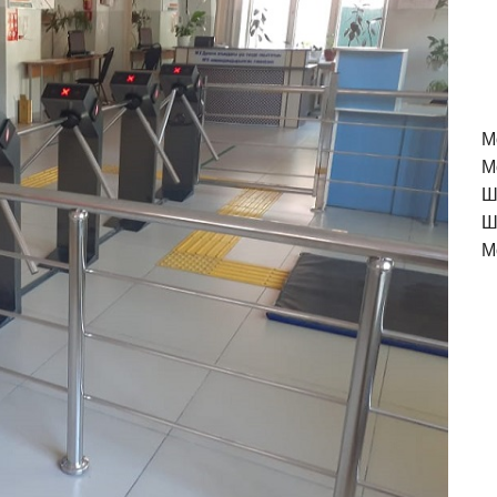
M
М
Ш
Ш
М