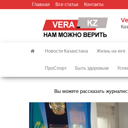
Skip
Главная
Все статьи
Контакты
to
the
Ve
content
Ка
Новости Казахстана
Жизнь на юге
ПроСпорт
Быть здоровым
Успе
Вы можете рассказать журналис