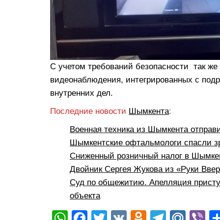
С учетом требований безопасности так же
видеонаблюдения, интегрированных с подр
внутренних дел.
Последние новости
Шымкента
:
Военная техника из Шымкента отправ
Шымкентские офтальмологи спасли з
Сниженный розничный налог в Шымкен
Двойник Сергея Жукова из «Руки Вве
Суд по общежитию. Апелляция присту
объекта
W
F
T
V
O
T
M
Vi