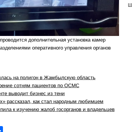
Ш
 проводится дополнительная установка камер
азделениями оперативного управления органов
илась на полигон в Жамбылскую область
рение сотням пациентов по ОСМС
те выводит бизнес из тени
рх» рассказал, как стал народным любимцем
пила к изучению жалоб госорганов и владельцев
О