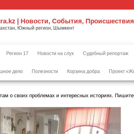
ra.kz | Новости, События, Происшествия
захстан, Южный регион, Шымкент
Регион 17
Новости на слух
Судебный репортаж
шное дело
Полезности
Корзина добра
Проект «Жи
там о своих проблемах и интересных историях. Пишит