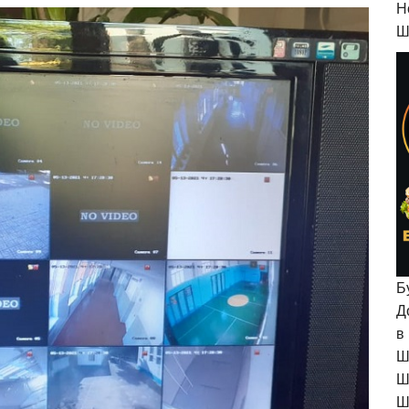
H
Ш
Б
Д
в
Ш
Ш
Ш