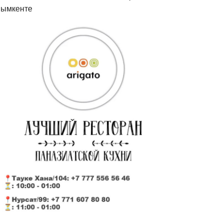
ымкенте