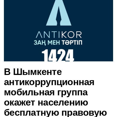
в
и
г
а
ц
и
ю
В Шымкенте
антикоррупционная
мобильная группа
окажет населению
бесплатную правовую