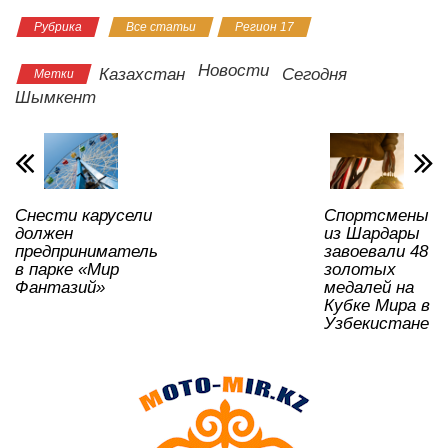
h
a
wi
K
d
el
ail
b
тп
Рубрика
Все статьи
Регион 17
at
c
tt
n
e
.R
er
р
s
e
er
o
gr
u
а
Новости
Казахстан
Сегодня
Метки
A
b
kl
a
в
Шымкент
p
o
a
m
и
p
o
ss
ть
k
ni
Снести карусели
Спортсмены
ki
должен
из Шардары
предприниматель
завоевали 48
в парке «Мир
золотых
Фантазий»
медалей на
Кубке Мира в
Узбекистане