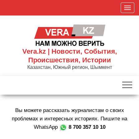
Skip
П
to
о
the
к
content
а
з
а
Vera.kz | Новости, События,
т
Происшествия, Истории
ь
Казахстан, Южный регион, Шымкент
/
С
к
р
ы
Вы можете рассказать журналистам о своих
т
ь
проблемах и интересных историях. Пишите на
н
WhatsApp
8 700 357 10 10
а