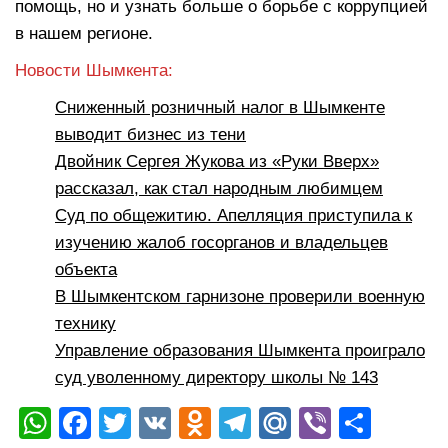
помощь, но и узнать больше о борьбе с коррупцией
в нашем регионе.
Новости Шымкента:
Сниженный розничный налог в Шымкенте
выводит бизнес из тени
Двойник Сергея Жукова из «Руки Вверх»
рассказал, как стал народным любимцем
Суд по общежитию. Апелляция приступила к
изучению жалоб госорганов и владельцев
объекта
В Шымкентском гарнизоне проверили военную
технику
Управление образования Шымкента проиграло
суд уволенному директору школы № 143
W
F
T
V
O
T
M
Vi
О